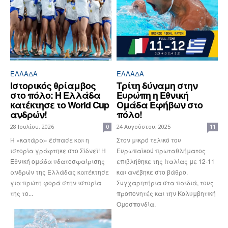
ΕΛΛΆΔΑ
ΕΛΛΆΔΑ
Ιστορικός θρίαμβος
Tρίτη δύναμη στην
στο πόλο: Η Ελλάδα
Ευρώπη η Εθνική
κατέκτησε το World Cup
Ομάδα Εφήβων στο
ανδρών!
πόλο!
28 Ιουλίου, 2026
24 Αυγούστου, 2025
0
11
Η «κατάρα» έσπασε και η
Στον μικρό τελικό του
ιστορία γράφτηκε στο Σίδνεϊ! Η
Ευρωπαϊκού πρωταθλήματος
Εθνική ομάδα υδατοσφαίρισης
επιβλήθηκε της Ιταλίας με 12-11
ανδρών της Ελλάδας κατέκτησε
και ανέβηκε στο βάθρο.
για πρώτη φορά στην ιστορία
Συγχαρητήρια στα παιδιά, τους
της το...
προπονητές και την Κολυμβητική
Ομοσπονδία.