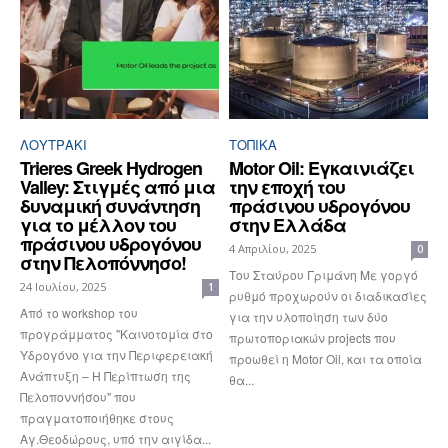
ΛΟΥΤΡΆΚΙ
ΤΟΠΙΚΑ
Trieres Greek Hydrogen
Motor Oil: Εγκαινιάζει
Valley: Στιγμές από μια
την εποχή του
δυναμική συνάντηση
πράσινου υδρογόνου
για το μέλλον του
στην Ελλάδα
πράσινου υδρογόνου
4 Απριλίου, 2025
0
στην Πελοπόννησο!
Του Σταύρου Γριμάνη Με γοργό
24 Ιουλίου, 2025
1
ρυθμό προχωρούν οι διαδικασίες
Από το workshop του
για την υλοποίηση των δύο
προγράμματος "Καινοτομία στο
πρωτοποριακών projects που
Υδρογόνο για την Περιφερειακή
προωθεί η Motor Oil, και τα οποία
Ανάπτυξη – Η Περίπτωση της
θα...
Πελοποννήσου" που
πραγματοποιήθηκε στους
Αγ.Θεοδώρους, υπό την αιγίδα...