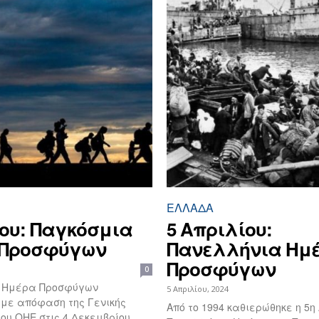
ΕΛΛΆΔΑ
ίου: Παγκόσμια
5 Απριλίου:
 Προσφύγων
Πανελλήνια Ημ
Προσφύγων
0
 Ημέρα Προσφύγων
5 Απριλίου, 2024
 με απόφαση της Γενικής
Από το 1994 καθιερώθηκε η 5η
ου ΟΗΕ στις 4 Δεκεμβρίου