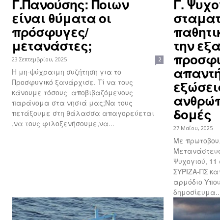
Γ.Πανούσης: Ποιων
Γ. Ψυχο
είναι θύματα οι
σταματ
πρόσφυγες/
παθητι
μετανάστες;
την εξ
προσφύ
23 Σεπτεμβρίου, 2025
2
απαντή
Η μη-ψύχραιμη συζήτηση για το
Προσφυγικό ξανάρχισε. Τί να τους
εξώσει
κάνουμε τόσους αποβιβαζόμενους
ανθρώπ
παράνομα στα νησιά μας;Να τους
δομές
πετάξουμε στη θάλασσα απαγορεύεται
,να τους φιλοξενήσουμε,να...
27 Μαΐου, 2025
Με πρωτοβου
Μετανάστευσ
Ψυχογιού, 11
ΣΥΡΙΖΑ-ΠΣ κ
αρμόδιο Υπου
δημοσίευμα..