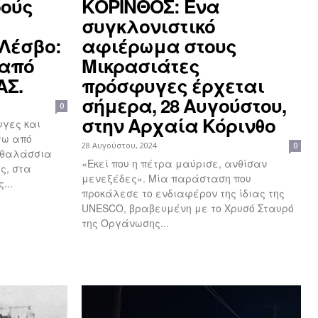
ρούς
ΚΟΡΙΝΘΟΣ: Ένα
συγκλονιστικό
 Λέσβο:
αφιέρωμα στους
 από
Μικρασιάτες
ΑΣ.
πρόσφυγες έρχεται
σήμερα, 28 Αυγούστου,
0
στην Αρχαία Κόρινθο
γες και
τω από
28 Αυγούστου, 2024
0
η θαλάσσια
«Εκεί που η πέτρα μαύρισε, ανθίσαν
ς, στα
μενεξέδες». Μία παράσταση που
...
προκάλεσε το ενδιαφέρον της ίδιας της
UNESCO, βραβευμένη με το Χρυσό Σταυρό
της Οργάνωσης...