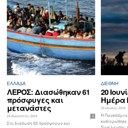
ΕΛΛΆΔΑ
ΔΙΕΘΝΉ
ΛΕΡΟΣ: Διασώθηκαν 61
20 Ιουν
πρόσφυγες και
Ημέρα
μετανάστες
20 Ιουνίου, 2024
Η Παγκόσμια
24 Αυγούστου, 2024
2
καθιερώθηκε
Στη διάσωση 55 προσφύγων και
Συνέλευσης τ