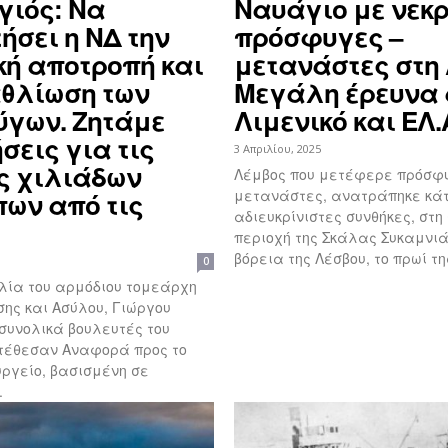
γιός: Να
Ναυάγιο με νεκ
ήσει η ΝΔ την
πρόσφυγες –
κή αποτροπή και
μετανάστες στη
αθλίωση των
Μεγάλη έρευνα
γων. Ζητάμε
Λιμενικό και ΕΛ.
σεις για τις
3 Απριλίου, 2025
ς χιλιάδων
Λέμβος που μετέφερε πρόσφυ
μετανάστες, ανατράπηκε κά
ων από τις
αδιευκρίνιστες συνθήκες, στ
περιοχή της Σκάλας Συκαμνιά
βόρεια της Λέσβου, το πρωί της
0
λία του αρμόδιου τομεάρχη
ης και Ασύλου, Γιώργου
 συνολικά βουλευτές του
ατέθεσαν Αναφορά προς το
ργείο, βασισμένη σε
.