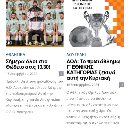
ΑΘΛΗΤΙΚΑ
ΛΟΥΤΡΆΚΙ
Σήμερα όλοι στο
ΑΟΛ: Το πρωτάθλημα
Θώδειο στις 13.30!
Γ’ ΕΘΝΙΚΗΣ
ΚΑΤΗΓΟΡΙΑΣ ξεκινά
15 Δεκεμβρίου, 2024
0
αυτή την Κυριακή
Πρόσκληση στους φιλάθλους του
16 Σεπτεμβρίου, 2024
4
Α.Ο. Λουτράκι και στους λάτρεις
Ο Αθλητικός Όμιλος Λουτράκι
του ποδοσφαίρου! Αυτή την
είναι έτοιμος να δώσει το
Κυριακή, το γήπεδο Λουτρακίου
μέγιστο των δυνατοτήτων του
γίνεται το επίκεντρο της δράσης!
στον αγωνιστικό χώρο. Οι
Ο Α.Ο. Λουτράκι...
προπονήσεις ήταν εντατικές, η
προετοιμασία σχολαστική και...