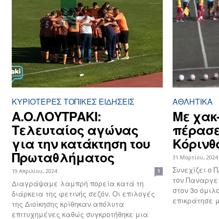
ΚΥΡΙΌΤΕΡΕΣ ΤΟΠΙΚΈΣ ΕΙΔΉΣΕΙΣ
ΑΘΛΗΤΙΚΑ
Α.Ο.ΛΟΥΤΡΑΚΙ:
Με χακ-
Τελευταίος αγώνας
πέρασε
για την κατάκτηση του
Κόρινθ
Πρωταθλήματος
31 Μαρτίου, 2024
Συνεχίζει ο 
19 Απριλίου, 2024
1
τον Παναργει
Διαγράψαμε λαμπρή πορεία κατά τη
στον 3ο όμιλο
διάρκεια της φετινής σεζόν. Οι επιλογές
επικράτησε με
της Διοίκησης κρίθηκαν απόλυτα
επιτυχημένες καθώς συγκροτήθηκε μια