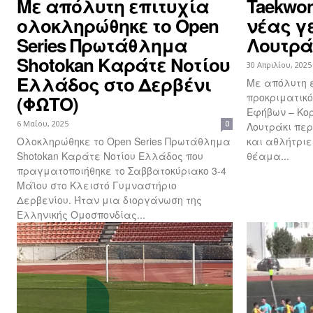
Με απόλυτη επιτυχία
Taekwo
ολοκληρώθηκε το Open
νέας γ
Series Πρωτάθλημα
Λουτρά
Shotokan Καράτε Νοτίου
30 Απριλίου, 2025
Ελλάδος στο Δερβένι
Με απόλυτη ε
προκριματικ
(ΦΩΤΟ)
Εφήβων – Κο
6 Μαΐου, 2025
0
Λουτράκι περ
Ολοκληρώθηκε το Open Series Πρωτάθλημα
και αθλήτρι
Shotokan Καράτε Νοτίου Ελλάδος που
θέαμα...
πραγματοποιήθηκε το Σαββατοκύριακο 3-4
Μάϊου στο Κλειστό Γυμναστήριο
Δερβενίου. Ήταν μια διοργάνωση της
Ελληνικής Ομοσπονδίας...