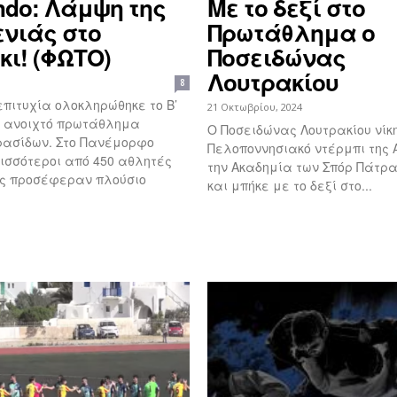
ndo: Λάμψη της
Με το δεξί στο
ενιάς στο
Πρωτάθλημα ο
κι! (ΦΩΤΟ)
Ποσειδώνας
Λουτρακίου
8
πιτυχία ολοκληρώθηκε το Β’
21 Οκτωβρίου, 2024
ό ανοιχτό πρωτάθλημα
Ο Ποσειδώνας Λουτρακίου νίκ
ρασίδων. Στο Πανέμορφο
Πελοποννησιακό ντέρμπι της 
ισσότεροι από 450 αθλητές
την Ακαδημία των Σπόρ Πάτρα
ες προσέφεραν πλούσιο
και μπήκε με το δεξί στο...