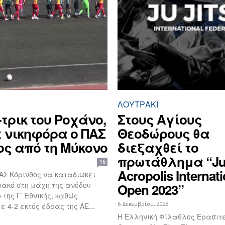
ΛΟΥΤΡΆΚΙ
τρικ του Ροχάνο,
Στους Αγίους
 νικηφόρα ο ΠΑΣ
Θεοδώρους θα
ος από τη Μύκονο
διεξαχθεί το
πρωτάθλημα “Ju 
16
Acropolis Internati
ΠΑΣ Κόρινθος να καταδιώκει
ακό στη μάχη της ανόδου
Open 2023”
 της Γ’ Εθνικής, καθώς
6 Δεκεμβρίου, 2023
 4-2 εκτός έδρας της ΑΕ...
Η Ελληνική Φίλαθλος Ερασιτ