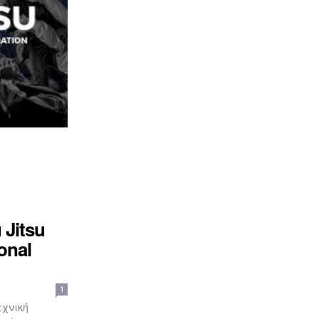
Jitsu
onal
1
εχνική