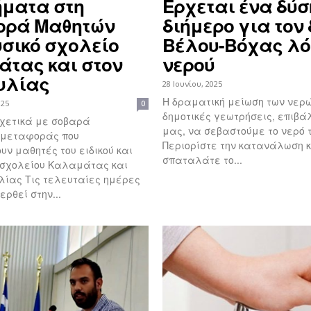
ματα στη
Έρχεται ένα δύ
ορά Μαθητών
διήμερο για τον
υσικό σχολείο
Βέλου-Βόχας λ
τας και στον
νερού
υλίας
28 Ιουνίου, 2025
Η δραματική μείωση των νερώ
025
0
δημοτικές γεωτρήσεις, επιβά
μας, να σεβαστούμε το νερό 
 μεταφοράς που
Περιορίστε την κατανάλωση κ
υν μαθητές του ειδικού και
σπαταλάτε το...
ύ σχολείου Καλαμάτας και
αίες ημέρες
ρθεί στην...