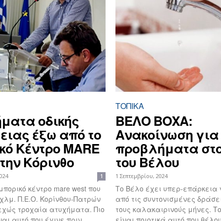
ΤΟΠΙΚΑ
ματα οδικής
ΒΕΛΟ ΒΟΧΑ:
ιας έξω από το
Ανακοίνωση για
κό Κέντρο MARE
προβλήματα στο
την Κόρινθο
του Βέλου
2024
1 Σεπτεμβρίου, 2024
1
μπορικό κέντρο mare west που
Το Βέλο έχει υπερ-επάρκεια 
 χλμ. Π.Ε.Ο. Κορίνθου-Πατρών
από τις συντονισμένες δράσε
χώς τροχαία ατυχήματα. Πιο
τους καλακαιρινούς μήνες. Το νερό δεν
αι αυτό που έγινε πριν...
είναι ποιοτικά αυτό που θέλ