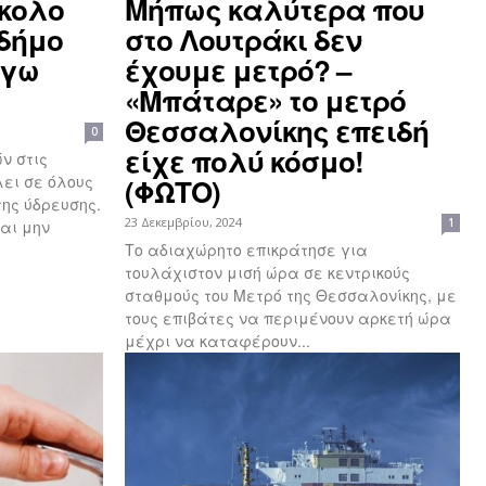
σκολο
Μήπως καλύτερα που
 δήμο
στο Λουτράκι δεν
όγω
έχουμε μετρό? –
«Μπάταρε» το μετρό
Θεσσαλονίκης επειδή
0
είχε πολύ κόσμο!
ν στις
λει σε όλους
(ΦΩΤΟ)
της ύδρευσης.
23 Δεκεμβρίου, 2024
1
αι μην
Το αδιαχώρητο επικράτησε για
τουλάχιστον μισή ώρα σε κεντρικούς
σταθμούς του Μετρό της Θεσσαλονίκης, με
τους επιβάτες να περιμένουν αρκετή ώρα
μέχρι να καταφέρουν...