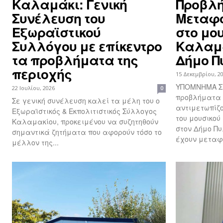
Καλαμάκι: Γενική
Προβλή
Συνέλευση του
Μεταφ
Εξωραϊστικού
στο μο
Συλλόγου με επίκεντρο
Καλαμά
τα προβλήματα της
Δήμο Π
περιοχής
15 Δεκεμβρίου, 2
ΥΠΟΜΝΗΜΑ Σχετικά με σοβαρά
22 Ιουλίου, 2026
0
προβλήματα
Σε γενική συνέλευση καλεί τα μέλη του ο
αντιμετωπίζο
Εξωραϊστικός & Εκπολιτιστικός Σύλλογος
του μουσικο
Καλαμακίου, προκειμένου να συζητηθούν
στον Δήμο Πυλίας Τις τελευτ
σημαντικά ζητήματα που αφορούν τόσο το
έχουν μεταφε
μέλλον της...