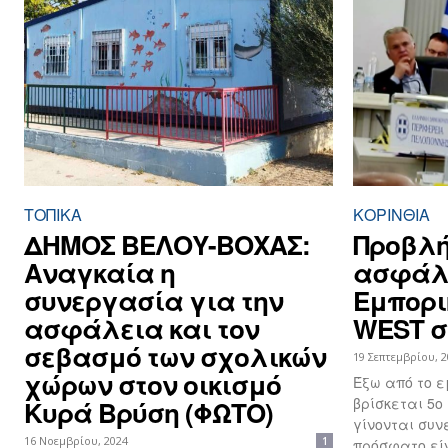
ΤΟΠΙΚΑ
ΚΟΡΙΝΘΊΑ
ΔΗΜΟΣ ΒΕΛΟΥ-ΒΟΧΑΣ:
Προβλή
Αναγκαία η
ασφάλε
συνεργασία για την
Εμπορι
ασφάλεια και τον
WEST σ
σεβασμό των σχολικών
19 Σεπτεμβρίου, 
χώρων στον οικισμό
Έξω από το ε
βρίσκεται 5ο
Κυρά Βρύση (ΦΩΤΟ)
γίνονται συνε
16 Νοεμβρίου, 2024
1
πρόσφατο είν