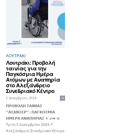
ΛΟΥΤΡΆΚΙ
Λουτράκι: Προβολή
ταινίας για την
Παγκόσμια Ημέρα
Ατόμων με Αναπηρία
στο Αλεξάνδρειο
Συνεδριακό Κέντρο
2 Δεκεμβρίου, 2024
0
𝝥𝝦𝝤𝝗𝝤𝝠𝝜 𝝩𝝖𝝞𝝢𝝞𝝖𝝨
❜❜𝝖𝝨𝝖𝝢𝝨𝝚𝝦❜❜ | 𝝥𝝖𝝘𝝟𝝤𝝨𝝡𝝞𝝖
𝝜𝝡𝝚𝝦𝝖 𝝖𝝢𝝖𝝥𝝜𝝦𝝞𝝖𝝨 👩‍🦼‍➡️ 📅
Τρίτη 3 Δεκεμβρίου 2024📍
Αλεξάνδρειο Συνεδριακό Κέντρο