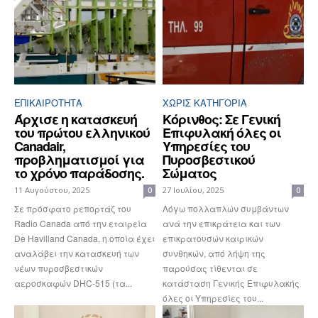
ΕΠΙΚΑΙΡΟΤΗΤΑ
ΧΩΡΊΣ ΚΑΤΗΓΟΡΊΑ
Άρχισε η κατασκευή
Κόρινθος: Σε Γενική
του πρώτου ελληνικού
Επιφυλακή όλες οι
Canadair,
Υπηρεσίες του
προβληματισμοί για
Πυροσβεστικού
το χρόνο παράδοσης.
Σώματος
11 Αυγούστου, 2025
27 Ιουλίου, 2025
0
0
Σε πρόσφατο ρεπορτάζ του
Λόγω πολλαπλών συμβάντων
Radio Canada από την εταιρεία
ανά την επικράτεια και των
De Havilland Canada, η οποία έχει
επικρατουσών καιρικών
αναλάβει την κατασκευή των
συνθηκών, από λήψη της
νέων πυροσβεστικών
παρούσας τίθενται σε
αεροσκαφών DHC-515 (τα...
κατάσταση Γενικής Επιφυλακής
όλες οι Υπηρεσίες του...