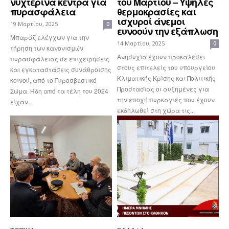
νυχτερινά κέντρα για
του Μαρτίου – Υψηλές
πυρασφάλεια
θερμοκρασίες και
ισχυροί άνεμοι
19 Μαρτίου, 2025
0
ευνοούν την εξάπλωση
Μπαράζ ελέγχων για την
14 Μαρτίου, 2025
0
τήρηση των κανονισμών
Ανησυχία έχουν προκαλέσει
πυρασφάλειας σε επιχειρήσεις
στους επιτελείς του υπουργείου
και εγκαταστάσεις συνάθροισης
Κλιματικής Κρίσης και Πολιτικής
κοινού, από το Πυροσβεστικό
Προστασίας οι αυξημένες για
Σώμα. Ήδη από τα τέλη του 2024
την εποχή πυρκαγιές που έχουν
είχαν...
εκδηλωθεί στη χώρα τις...