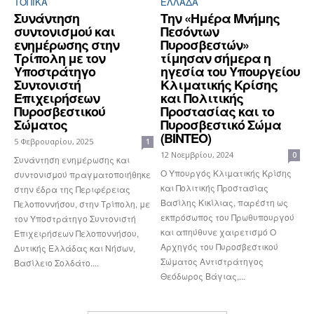
ΤΟΠΙΚΑ
ΕΛΛΆΔΑ
Συνάντηση
Την «Ημέρα Μνήμης
συντονισμού και
Πεσόντων
ενημέρωσης στην
Πυροσβεστών»
Τρίπολη με τον
τίμησαν σήμερα η
Υποστράτηγο
ηγεσία του Υπουργείου
Συντονιστή
Κλιματικής Κρίσης
Επιχειρήσεων
και Πολιτικής
Πυροσβεστικού
Προστασίας και το
Σώματος
Πυροσβεστικό Σώμα
(ΒΙΝΤΕΟ)
5 Φεβρουαρίου, 2025
1
12 Νοεμβρίου, 2024
0
Συνάντηση ενημέρωσης και
Ο Υπουργός Κλιματικής Κρίσης
συντονισμού πραγματοποιήθηκε
και Πολιτικής Προστασίας
στην έδρα της Περιφέρειας
Βασίλης Κικίλιας, παρέστη ως
Πελοποννήσου, στην Τρίπολη, με
εκπρόσωπος του Πρωθυπουργού
τον Υποστράτηγο Συντονιστή
και απηύθυνε χαιρετισμό Ο
Επιχειρήσεων Πελοποννήσου,
Αρχηγός του Πυροσβεστικού
Δυτικής Ελλάδας και Νήσων,
Σώματος Αντιστράτηγος
Βασίλειο Σολδάτο....
Θεόδωρος Βάγιας,...