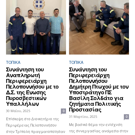
ΤΟΠΙΚΑ
ΤΟΠΙΚΑ
Συνάντηση του
Συνάντηση του
Αναπληρωτή
Περιφερειάρχη
Περιφερειάρχη
Πελοποννήσου
Πελοποννήσου με το
Δημήτρη Πτωχού με τον
Δ.Σ. της Ένωσης
Υποστράτηγο ΠΣ
Πυροσβεστικών
Βασίλη Σολδάτο για
Υπαλλήλων
ζητήματα Πολιτικής
Προστασίας
30 Μαΐου, 2025
0
31 Μαρτίου, 2025
0
Επίσκεψη στο Διοικητήριο της
Με βασικό θέμα την ενίσχυση
Περιφέρειας Πελοποννήσου
της συνεργασίας ανάμεσα στην
στην Τρίπολη πραγματοποίησαν