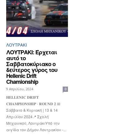
ΛΟΥΤΡΆΚΙ
ΛΟΥΤΡΑΚΙ: Έρχεται
αυτό το
Σαββατοκύριακο ο
δεύτερος γύρος του
Hellenic Drift
Chamionship
9 Απριλίου, 2024
0
𝐇𝐄𝐋𝐋𝐄𝐍𝐈𝐂 𝐃𝐑𝐈𝐅𝐓
𝐂𝐇𝐀𝐌𝐏𝐈𝐎𝐍𝐒𝐇𝐈𝐏 - 𝐑𝐎𝐔𝐍𝐃 𝟐 📅
Σάββατο & Κυριακή | 13 & 14
Απριλίου 2024📍 Σχολή
Μηχανικού, ΛουτράκιΥπό την
αιγίδα του Δήμου Λουτρακίου -...