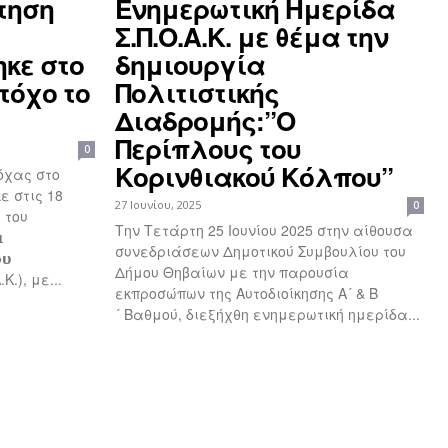
ντηση
Ενημερωτική Ημερίδα
Σ.Π.Ο.Α.Κ. με θέμα την
κε στο
δημιουργία
τόχο το
Πολιτιστικής
Διαδρομής:”Ο
Περίπλους του
0
Κορινθιακού Κόλπου”
όχας στο
 στις 18
27 Ιουνίου, 2025
0
ς του
Την Τετάρτη 25 Ιουνίου 2025 στην αίθουσα

συνεδριάσεων Δημοτικού Συμβουλίου του
𝞄
Δήμου Θηβαίων με την παρουσία
Α.Κ.), με...
εκπροσώπων της Αυτοδιοίκησης Α´ & Β
´ Βαθμού, διεξήχθη ενημερωτική ημερίδα...