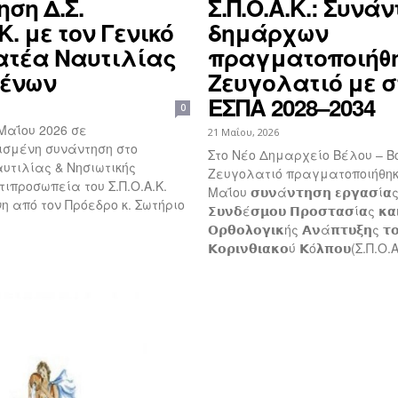
ση Δ.Σ.
Σ.Π.Ο.Α.Κ.: Συνά
.Κ. με τον Γενικό
δημάρχων
τέα Ναυτιλίας
πραγματοποιήθη
μένων
Ζευγολατιό με σ
ΕΣΠΑ 2028–2034
0
 Μαΐου 2026 σε
21 Μαΐου, 2026
σμένη συνάντηση στο
Στο Νέο Δημαρχείο Βέλου – Β
υτιλίας & Νησιωτικής
Ζευγολατιό πραγματοποιήθηκε
τιπροσωπεία του Σ.Π.Ο.Α.Κ.
Μαΐου 𝞂𝞄𝝼ά𝝼𝞃𝝶𝞂𝝶 𝝴𝞀𝝲𝝰𝞂ί𝝰
 από τον Πρόεδρο κ. Σωτήριο
𝝨𝞄𝝼𝝳έ𝞂𝝻𝝾𝞄 𝝥𝞀𝝾𝞂𝞃𝝰𝞂ί𝝰ς 𝝹𝝰
𝝤𝞀𝝷𝝾𝝺𝝾𝝲𝝸𝝹ής 𝝖𝝼ά𝝿𝞃𝞄𝝽𝝶ς 𝞃
𝝟𝝾𝞀𝝸𝝼𝝷𝝸𝝰𝝹𝝾ύ 𝝟ό𝝺𝝿𝝾𝞄(Σ.Π.Ο.