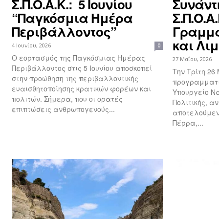
Σ.Π.Ο.Α.Κ.: 5 Ιουνίου
Συνάντη
“Παγκόσμια Ημέρα
Σ.Π.Ο.Α
Περιβάλλοντος”
Γραμμα
και Λι
4 Ιουνίου, 2026
0
Ο εορτασμός της Παγκόσμιας Ημέρας
27 Μαΐου, 2026
Περιβάλλοντος στις 5 Ιουνίου αποσκοπεί
Την Τρίτη 26
στην προώθηση της περιβαλλοντικής
προγραμματι
ευαισθητοποίησης κρατικών φορέων και
Υπουργείο Να
πολιτών. Σήμερα, που οι ορατές
Πολιτικής, αν
επιπτώσεις ανθρωπογενούς...
αποτελούμενη
Πέρρα,...