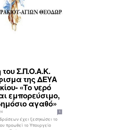
 του Σ.Π.Ο.Α.Κ.
φισμα της ΔΕΥΑ
ίου- «Το νερό
ναι εμπορεύσιμο,
ημόσιο αγαθό»
24
1
δράσεων έχει ξεσηκώσει το
ου προωθεί το Υπουργείο