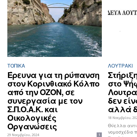
ΤΟΠΙΚΑ
ΛΟΥΤΡΆΚΙ
Έρευνα για τη ρύπανση
Στήριξη
στον Κορινθιακό Κόλπο
στο Ψή
από την ΟΖΟΝ, σε
Λουτρακ
συνεργασία με τον
δεν εί
Σ.Π.Ο.Α.Κ. και
αλλά δ
Οικολογικές
18 Νοεμβρίου, 20
Οργανώσεις
Θύελλα αντι
νομοσχέδιο π
29 Νοεμβρίου, 2024
1