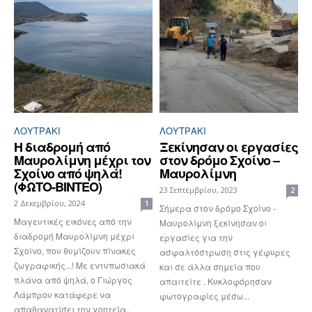
ΛΟΥΤΡΆΚΙ
ΛΟΥΤΡΆΚΙ
Η διαδρομή από
Ξεκίνησαν οι εργασίες
Μαυρολίμνη μέχρι τον
στον δρόμο Σχοίνο –
Σχοίνο από ψηλά!
Μαυρολίμνη
(ΦΩΤΟ-ΒΙΝΤΕΟ)
23 Σεπτεμβρίου, 2023
2
2 Δεκεμβρίου, 2024
1
Σήμερα στον δρόμο Σχοίνο -
Μαγευτικές εικόνες από την
Μαυρολίμνη ξεκίνησαν οι
διαδρομή Μαυρολίμνη μέχρι
εργασίες για την
Σχοίνο, που θυμίζουν πίνακες
ασφαλτόστρωση στις γέφυρες
ζωγραφικής...! Με εντυπωσιακά
και σε άλλα σημεία που
πλάνα από ψηλά, ο Γιώργος
απαιτείτε . Κυκλοφόρησαν
Λάμπρου κατάφερε να
φωτογραφίες μέσω...
απαθανατίσει την γοητεία...