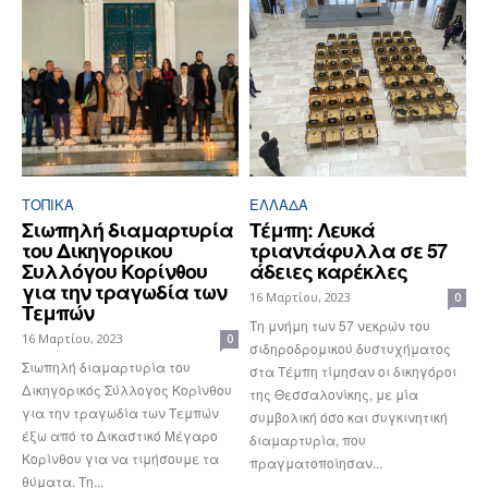
ΤΟΠΙΚΑ
ΕΛΛΆΔΑ
Σιωπηλή διαμαρτυρία
Τέμπη: Λευκά
του Δικηγορικου
τριαντάφυλλα σε 57
Συλλόγου Κορίνθου
άδειες καρέκλες
για την τραγωδία των
16 Μαρτίου, 2023
0
Τεμπών
Τη μνήμη των 57 νεκρών του
16 Μαρτίου, 2023
0
σιδηροδρομικού δυστυχήματος
Σιωπηλή διαμαρτυρία του
στα Τέμπη τίμησαν οι δικηγόροι
Δικηγορικός Σύλλογος Κορίνθου
της Θεσσαλονίκης, με μία
για την τραγωδία των Τεμπών
συμβολική όσο και συγκινητική
έξω από το Δικαστικό Μέγαρο
διαμαρτυρία, που
Κορίνθου για να τιμήσουμε τα
πραγματοποίησαν...
θύματα. Τη...