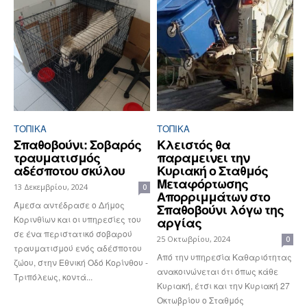
ΤΟΠΙΚΑ
ΤΟΠΙΚΑ
Σπαθοβούνι: Σοβαρός
Κλειστός θα
τραυματισμός
παραμεινει την
αδέσποτου σκύλου
Κυριακή ο Σταθμός
Μεταφόρτωσης
13 Δεκεμβρίου, 2024
0
Απορριμμάτων στο
Άμεσα αντέδρασε ο Δήμος
Σπαθοβούνι λόγω της
Κορινθίων και οι υπηρεσίες του
αργίας
σε ένα περιστατικό σοβαρού
25 Οκτωβρίου, 2024
0
τραυματισμού ενός αδέσποτου
Από την υπηρεσία Καθαριότητας
ζώου, στην Εθνική Οδό Κορίνθου -
ανακοινώνεται ότι όπως κάθε
Τριπόλεως, κοντά...
Κυριακή, έτσι και την Κυριακή 27
Οκτωβρίου ο Σταθμός