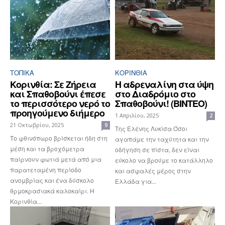
ΤΟΠΙΚΑ
ΚΟΡΙΝΘΊΑ
Κορινθία: Σε Ζήρεια
Η αδρεναλίνη στα ύψη
και Σπαθοβούνι έπεσε
στο Διαδρόμιο στο
το περισσότερο νερό το
Σπαθοβούνι! (ΒΙΝΤΕΟ)
προηγούμενο διήμερο
1 Απριλίου, 2025
2
21 Οκτωβρίου, 2025
9
Της Ελένης Λυκίσα Όσοι
Το φθινόπωρο βρίσκεται ήδη στη
αγαπάμε την ταχύτητα και την
μέση και τα βροχόμετρα
οδήγηση σε πίστα, δεν είναι
παίρνουν φωτιά μετά από μια
εύκολο να βρούμε το κατάλληλο
παρατεταμένη περίοδο
και ασφαλές μέρος στην
ανομβρίας και ένα δύσκολο
Ελλάδα για...
θρμοκρασιακά καλοκαίρι. Η
Κορινθία...