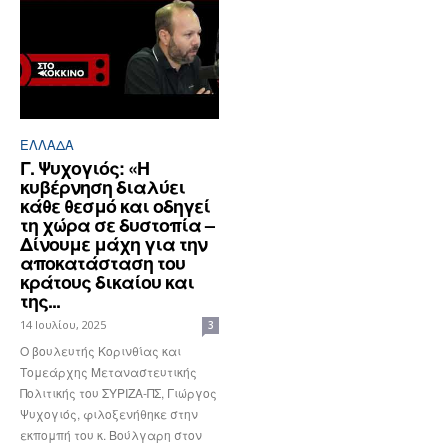
ΕΛΛΆΔΑ
Γ. Ψυχογιός: «Η
κυβέρνηση διαλύει
κάθε θεσμό και οδηγεί
τη χώρα σε δυστοπία –
Δίνουμε μάχη για την
αποκατάσταση του
κράτους δικαίου και
της...
14 Ιουλίου, 2025
3
Ο βουλευτής Κορινθίας και
Τομεάρχης Μεταναστευτικής
Πολιτικής του ΣΥΡΙΖΑ-ΠΣ, Γιώργος
Ψυχογιός, φιλοξενήθηκε στην
εκπομπή του κ. Βούλγαρη στον