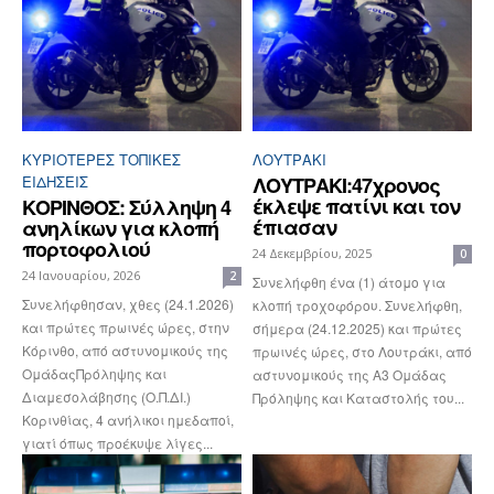
ΚΥΡΙΌΤΕΡΕΣ ΤΟΠΙΚΈΣ
ΛΟΥΤΡΆΚΙ
ΕΙΔΉΣΕΙΣ
ΛΟΥΤΡΑΚΙ:47χρονος
έκλεψε πατίνι και τον
ΚΟΡΙΝΘΟΣ: Σύλληψη 4
έπιασαν
ανηλίκων για κλοπή
πορτοφολιού
24 Δεκεμβρίου, 2025
0
24 Ιανουαρίου, 2026
2
Συνελήφθη ένα (1) άτομο για
Συνελήφθησαν, χθες (24.1.2026)
κλοπή τροχοφόρου. Συνελήφθη,
και πρώτες πρωινές ώρες, στην
σήμερα (24.12.2025) και πρώτες
Κόρινθο, από αστυνομικούς της
πρωινές ώρες, στο Λουτράκι, από
ΟμάδαςΠρόληψης και
αστυνομικούς της Α3 Ομάδας
Διαμεσολάβησης (Ο.Π.ΔΙ.)
Πρόληψης και Καταστολής του...
Κορινθίας, 4 ανήλικοι ημεδαποί,
γιατί όπως προέκυψε λίγες...