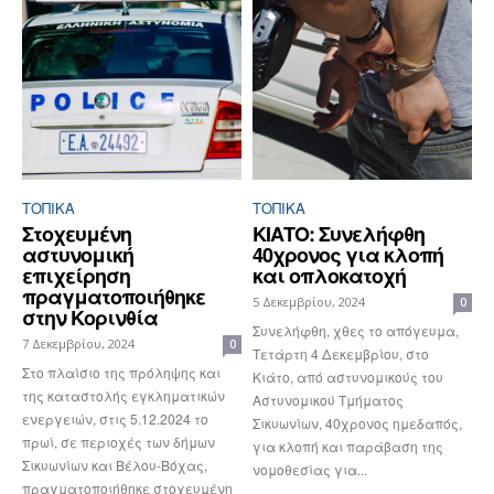
ΤΟΠΙΚΑ
ΤΟΠΙΚΑ
Στοχευμένη
ΚΙΑΤΟ: Συνελήφθη
αστυνομική
40χρονος για κλοπή
επιχείρηση
και οπλοκατοχή
πραγματοποιήθηκε
5 Δεκεμβρίου, 2024
0
στην Κορινθία
Συνελήφθη, χθες το απόγευμα,
7 Δεκεμβρίου, 2024
0
Τετάρτη 4 Δεκεμβρίου, στο
Στο πλαίσιο της πρόληψης και
Κιάτο, από αστυνομικούς του
της καταστολής εγκληματικών
Αστυνομικού Τμήματος
ενεργειών, στις 5.12.2024 το
Σικυωνίων, 40χρονος ημεδαπός,
πρωί, σε περιοχές των δήμων
για κλοπή και παράβαση της
Σικυωνίων και Βέλου-Βόχας,
νομοθεσίας για...
πραγματοποιήθηκε στοχευμένη