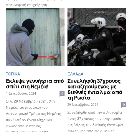
αστυνομική επιχείρηση...
ΤΟΠΙΚΑ
ΕΛΛΆΔΑ
Έκλεψε γεννήτρια από
Συνελήφθη 37χρονος
σπίτι στη Νεμέα!
καταζητούμενος με
διεθνές ένταλμα από
1 Δεκεμβρίου, 2024
0
τη Ρωσία
Στις 29 Νοεμβρίου 2024, στη
29 Νοεμβρίου, 2024
0
Νεμέα, αστυνομικοί του
Συνελήφθη από την αστυνομία
Αστυνομικού Τμήματος Νεμέας
ένας 37χρονος που εκκρεμούσε
συνέλαβαν έναν 49χρονο
εις βάρος του διεθνές ένταλμα
αλλοδαπό, ο οποίος
σύλληψης από τις ρωσικές
κατηγορείται για κλοπή