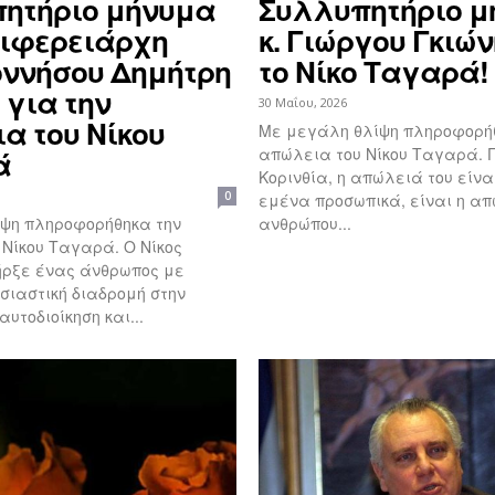
ητήριο μήνυμα
Συλλυπητήριο μ
ριφερειάρχη
κ. Γιώργου Γκιών
ννήσου Δημήτρη
το Νίκο Ταγαρά!
 για την
30 Μαΐου, 2026
α του Νίκου
Με μεγάλη θλίψη πληροφορή
απώλεια του Νίκου Ταγαρά. Για την
ά
Κορινθία, η απώλειά του είνα
0
εμένα προσωπικά, είναι η α
ίψη πληροφορήθηκα την
ανθρώπου...
ου Ταγαρά. Ο Νίκος
ρξε ένας άνθρωπος με
σιαστική διαδρομή στην
 αυτοδιοίκηση και...