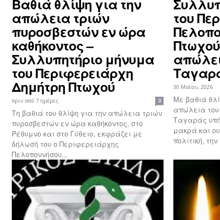
Βαθιά θλίψη για την
Συλλυπ
απώλεια τριών
του Πε
πυροσβεστών εν ώρα
Πελοπο
καθήκοντος –
Πτωχού
Συλλυπητήριο μήνυμα
απώλει
του Περιφερειάρχη
Ταγαρ
Δημήτρη Πτωχού
30 Μαΐου, 2026
Με βαθιά θλ
πριν από 7 ημέρες
0
απώλεια του Νίκ
Τη βαθιά του θλίψη για την απώλεια τριών
Ταγαράς υπή
πυροσβεστών εν ώρα καθήκοντος, στο
μακρά και ου
Ρέθυμνο και στο Γύθειο, εκφράζει με
πολιτική, την
δήλωσή του ο Περιφερειάρχης
Πελοποννήσου...