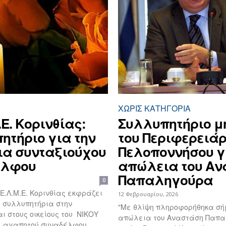
ΧΩΡΊΣ ΚΑΤΗΓΟΡΊΑ
.Ε. Κορινθίας:
Συλλυπητήριο μ
ητήριο για την
του Περιφερειά
α συνταξιούχου
Πελοποννήσου γ
έλφου
απώλεια του Αν
Παπαληγούρα
0
 ́ Ε.Λ.Μ.Ε. Κορινθίας εκφράζει
12 Φεβρουαρίου, 2026
υ συλλυπητήρια στην
"Με θλίψη πληροφορήθηκα σή
αι στους οικείους του ΝΙΚΟΥ
απώλεια του Αναστάση Παπα
 αγαπητού συναδέλφου,