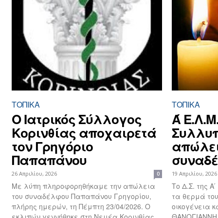
ΤΟΠΙΚΑ
ΤΟΠΙΚΑ
Ο Ιατρικός Σύλλογος
Ά Ε.Λ.Μ
Κορινθίας αποχαιρετά
Συλλυπ
τον Γρηγόριο
απώλει
Παπαπάνου
συναδ
26 Απριλίου, 2026
19 Απριλίου, 2026
0
Με λύπη πληροφορηθήκαμε την απώλεια
Το Δ.Σ. της Α
του συναδέλφου Παπαπάνου Γρηγορίου,
τα θερμά το
πλήρης ημερών, τη Πέμπτη 23/04/2026. Ο
οικογένεια κ
εκλιπών γεννήθηκε στη Νεμέα Κορινθίας,
ΘΑΝΟΓΙΑΝΝΗ,