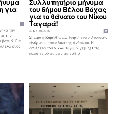
ήνυμα
Συλλυπητήριο μήνυμα
η για
του δήμου Βέλου Βόχας
για το θάνατο του Νίκου
Ταγαρά!
1
θηκα την
30 Μαΐου, 2026
0
𝚺ή𝛍𝛆𝛒𝛂 𝛈 𝚱𝛐𝛒𝛊𝛎𝛉ί𝛂 𝛍𝛂ς 𝛉𝛒𝛈𝛎𝛆ί έναν σπουδαίο
ι βαριά. Για
άνθρωπο, έναν δικό της άνθρωπο. Η
πώλεια ενός
απώλεια του 𝚴ί𝛋𝛐𝛖 𝚻𝛂𝛄𝛂𝛒ά γεμίζει τις
καρδιές όλων μας με βαθιά...