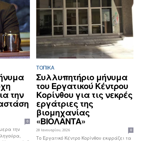
ΤΟΠΙΚΑ
ήνυμα
Συλλυπητήριο μήνυμα
ρχη
του Εργατικού Κέντρου
ια την
Κορίνθου για τις νεκρές
αστάση
εργάτριες της
βιομηχανίας
«ΒΙΟΛΑΝΤΑ»
0
μερα την
28 Ιανουαρίου, 2026
0
ληγούρα,
Το Εργατικό Κέντρο Κορίνθου εκφράζει τα