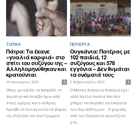
ΤΟΠΙΚΑ
ΠΕΡΊΕΡΓΑ
Πάτρα: Τα έκανε
Ουγκάντα: Πατέρας με
«γυαλιά καρφιά» στο
102 παιδιά, 12
σπίτι του συζύγου της –
συζύγους και 578
Αλληλομηνύθηκαν και
εγγόνια – Δεν θυμάται
κρατούνται
τα ονόματά τους
10 Ιανουαρίου, 2025
2 Φεβρουαρίου, 2023
0
2
Όπως μεταδίδει το tempo24, το
Ο Μούσα Χασάγια Κασέρα έχει
περιστατικό συνέβη πριν από
τόσο πολλά παιδιά που δεν
λίγες ημέρες και ο άνδρας
μπορεί να θυμηθεί τα ονόματα
προέβη σε καταγγελία σε βάρος
των περισσότερων. Ο χωρικός
της συζύγου του στο Γραφείο...
από την Ουγκάντα αγωνίζεται
για...