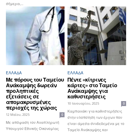
σήμερα,...
ΕΛΛΆΔΑ
ΕΛΛΆΔΑ
Με πόρους του Ταμείου
Πέντε «κίτρινες
Ανάκαμψης δωρεάν
κάρτες» στο Ταμείο
προληπτικές
Ανάκαμψης για
εξετάσεις σε
καθυστερήσεις
απομακρυσμένες
10 Ιανουαρίου, 2025
0
περιοχές της χώρας
Καμπανάκι για καθυστερήσεις
12 Μαΐου, 2025
0
στην υλοποίηση των έργων που
Με απόφαση του Αναπληρωτή
είναι άμεσα συνδεδεμένα με το
Υπουργού Εθνικής Οικονομίας
Ταμείο Ανάκαμψης και