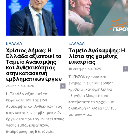
ΕΛΛΆΔΑ
ΕΛΛΆΔΑ
Χρίστος Δήμας: Η
Ταμείο Ανάκαμψης: Η
Ελλάδα αξιοποιεί το
λίστα της χαμένης
Ταμείο Ανάκαμψης
ευκαιρίας
και Ανθεκτικότητας
10 Δεκεμβρίου, 2025
5
στην κατασκευή
Το ΠΑΣΟΚ ερευνά και
εμβληματικών έργων
ενημερώνει, η κυβέρνηση
24 Απριλίου, 2026
0
κρύβεται και οφείλει να
Η Ελλάδα αξιοποιεί τα
εξηγήσει Μπορείτε να
κεφάλαια του Ταμείου
κατεβάσετε το αρχείο με
Ανάκαμψης και Ανθεκτικότητας
ολόκληρη τη λίστα των 135
στην κατασκευή εμβληματικών
μέτρων για...
έργων και πρωταγωνιστεί στους
νέους εμπορευματικούς
διαδρόμους της ΕΕ, τόνισε,