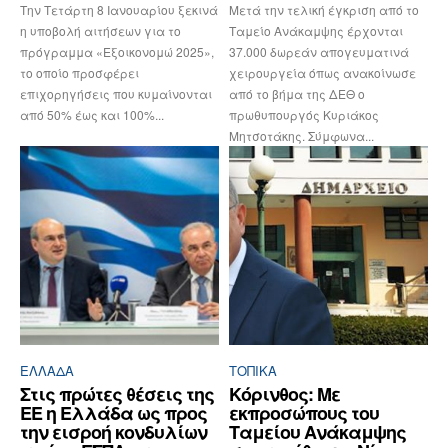
Την Τετάρτη 8 Ιανουαρίου ξεκινά
Μετά την τελική έγκριση από το
η υποβολή αιτήσεων για το
Ταμείο Ανάκαμψης έρχονται
πρόγραμμα «Εξοικονομώ 2025»,
37.000 δωρεάν απογευματινά
το οποίο προσφέρει
χειρουργεία όπως ανακοίνωσε
επιχορηγήσεις που κυμαίνονται
από το βήμα της ΔΕΘ ο
από 50% έως και 100%...
πρωθυπουργός Κυριάκος
Μητσοτάκης. Σύμφωνα...
ΕΛΛΆΔΑ
ΤΟΠΙΚΑ
Στις πρώτες θέσεις της
Κόρινθος: Με
ΕΕ η Ελλάδα ως προς
εκπροσώπους του
την εισροή κονδυλίων
Ταμείου Ανάκαμψης