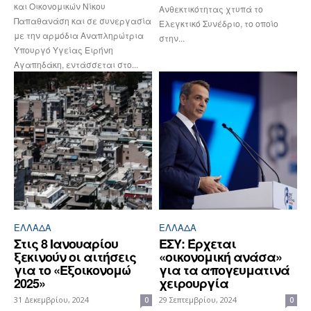
και Οικονομικών Νίκου
Ανθεκτικότητας χτυπά το
Παπαθανάση και σε συνεργασία
Ελεγκτικό Συνέδριο, το οποίο
με την αρμόδια Αναπληρώτρια
στην...
Υπουργό Υγείας Ειρήνη
Αγαπηδάκη, εντάσσεται στο...
ΕΛΛΆΔΑ
ΕΛΛΆΔΑ
Στις 8 Ιανουαρίου
ΕΣΥ: Έρχεται
ξεκινούν οι αιτήσεις
«οικονομική ανάσα»
για το «Εξοικονομώ
για τα απογευματινά
2025»
χειρουργία
31 Δεκεμβρίου, 2024
29 Σεπτεμβρίου, 2024
0
0