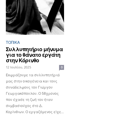
ΤΟΠΙΚΑ
Συλλυπητήριο μήνυμα
για το θάνατο εργάτη
στην Κόρινθο
12 Ιουλίου, 2025
0
Εκφράζουμε τα συλλυπητήριά
μας στην οικογένεια και τους
συνάδελφους του Γιώργου
Γεωργακόπουλου. Ο 58χρονος
που έχασε τη ζωή του ήταν
συμβασιούχος στο Δ.
Κορίνθιων. Ο εργαζόμενος είχε...