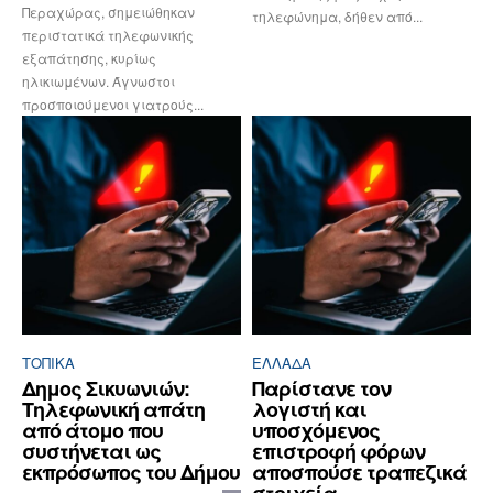
Περαχώρας, σημειώθηκαν
τηλεφώνημα, δήθεν από...
περιστατικά τηλεφωνικής
εξαπάτησης, κυρίως
ηλικιωμένων. Άγνωστοι
προσποιούμενοι γιατρούς...
ΤΟΠΙΚΑ
ΕΛΛΆΔΑ
Δημος Σικυωνιών:
Παρίστανε τον
Τηλεφωνική απάτη
λογιστή και
από άτομο που
υποσχόμενος
συστήνεται ως
επιστροφή φόρων
εκπρόσωπος του Δήμου
αποσπούσε τραπεζικά
στοιχεία