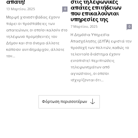
απάτη!
στις τηλεφωνικές
απάτες επιτήδειων
13 Μαρτίου, 2025
0
που επικαλούνται
Μορφή χιονοστιβάδας έχουν
υπηρεσίες της
πάρει οι προσπάθειες των
7 Μαρτίου, 2025
0
απατεώνων, οι οποίοι καλούν στο
Η Δημόσια Υπηρεσία
τηλέφωνο προμηθευτές του
Απασχόλησης (ΔΥΠΑ) εφιστά την
Δήμου και στο όνομα άλλοτε
προσοχή των πολιτών, καθώς το
κάποιου αντιδημάρχου, άλλοτε
τελευταίο διάστημα έχουν
του...
εντοπιστεί περιπτώσεις
τηλεφωνημάτων από
αγνώστους, οι οποίοι
ισχυρίζονται ότι...
Φόρτωση περισσοτέρων