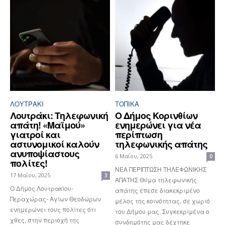
ΛΟΥΤΡΆΚΙ
ΤΟΠΙΚΑ
Λουτράκι: Τηλεφωνική
Ο Δήμος Κορινθίων
απάτη! «Μαϊμού»
ενημερώνει για νέα
γιατροί και
περίπτωση
αστυνομικοί καλούν
τηλεφωνικής απάτης
ανυποψίαστους
6 Μαΐου, 2025
0
πολίτες!
ΝΕΑ ΠΕΡΙΠΤΩΣΗ ΤΗΛΕΦΩΝΙΚΗΣ
17 Μαΐου, 2025
3
ΑΠΑΤΗΣ Θύμα τηλεφωνικής
Ο Δήμος Λουτρακίου-
απάτης έπεσε διακεκριμένο
Περαχώρας- Αγίων Θεοδώρων
μέλος της κοινότητας, σε χωριό
ενημερώνει τους πολίτες ότι
του Δήμου μας. Συγκεκριμένα ο
χθες, στην περιοχή της
συνδημότης μας δέχτηκε