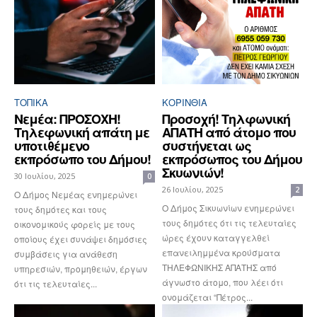
ΤΟΠΙΚΑ
ΚΟΡΙΝΘΊΑ
Νεμέα: ΠΡΟΣΟΧΗ!
Προσοχή! Τηλφωνική
Τηλεφωνική απάτη με
ΑΠΑΤΗ από άτομο που
υποτιθέμενο
συστήνεται ως
εκπρόσωπο του Δήμου!
εκπρόσωπος του Δήμου
Σκυωνιών!
30 Ιουλίου, 2025
0
26 Ιουλίου, 2025
2
O Δήμος Νεμέας ενημερώνει
Ο Δήμος Σικυωνίων ενημερώνει
τους δημότες και τους
τους δημότες ότι τις τελευταίες
οικονομικούς φορείς με τους
ώρες έχουν καταγγελθεί
οποίους έχει συνάψει δημόσιες
επανειλημμένα κρούσματα
συμβάσεις για ανάθεση
ΤΗΛΕΦΩΝΙΚΗΣ ΑΠΑΤΗΣ από
υπηρεσιών, προμηθειών, έργων
άγνωστο άτομο, που λέει ότι
ότι τις τελευταίες...
ονομάζεται “Πέτρος...