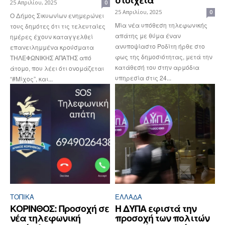
25 Απριλίου, 2025
0
25 Απριλίου, 2025
0
Ο Δήμος Σικυωνίων ενημερώνει
Μία νέα υπόθεση τηλεφωνικής
τους δημότες ότι τις τελευταίες
απάτης με θύμα έναν
ημέρες έχουν καταγγελθεί
ανυποψίαστο Ροδίτη ήρθε στο
επανειλημμένα κρούσματα
φως της δημοσιότητας, μετά την
ΤΗΛΕΦΩΝΙΚΗΣ ΑΠΑΤΗΣ από
κατάθεσή του στην αρμόδια
άτομο, που λέει ότι ονομάζεται
υπηρεσία στις 24...
“#Μίχος”, και...
ΤΟΠΙΚΑ
ΕΛΛΆΔΑ
ΚΟΡΙΝΘΟΣ: Προσοχή σε
Η ΔΥΠΑ εφιστά την
νέα τηλεφωνική
προσοχή των πολιτών