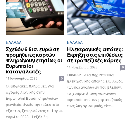
ΕΛΛΆΔΑ
ΕΛΛΆΔΑ
Σχεδόν 6 δισ. ευρώ σε
Ηλεκτρονικές απάτες:
προμήθειες καρτών
Eκρηξη στις επιθέσεις
πληρώνουν ετησίως οι
σε τραπεζικές κάρτες
Ευρωπαίοι
11 Νοεμβρίου, 2023
0
καταναλωτές
Πυκνώνουν τα περιστατικά
11 Ιανουαρίου, 2025
0
ηλεκτρονικής απάτης εις βάρος
Οι ψηφιακές πληρωμές για
των καταναλωτών που βλέπουν
αγορές λιανικής στην
τα χρήματά τους να κάνουν
Ευρωπαϊκή Ένωση σημείωσαν
«φτερά» από τους τραπεζικούς
ραγδαία άνοδο την τελευταία
τους λογαριασμούς, είτε...
εξαετία, ξεπερνώντας το 1 τρισ.
ευρώ το 2023. Η εξέλιξη...