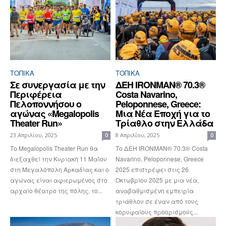
ΤΟΠΙΚΑ
ΤΟΠΙΚΑ
Σε συνεργασία με την
ΔΕΗ IRONMAN® 70.3®
Περιφέρεια
Costa Navarino,
Πελοποννήσου ο
Peloponnese, Greece:
αγώνας «Megalopolis
Μια Νέα Εποχή για το
Theater Run»
Τρίαθλο στην Ελλάδα
23 Απριλίου, 2025
8 Απριλίου, 2025
0
0
Το Megalopolis Theater Run θα
Το ΔΕΗ IRONMAN® 70.3® Costa
διεξαχθεί την Κυριακή 11 Μαΐου
Navarino, Peloponnese, Greece
στη Μεγαλόπολη Αρκαδίας και ο
2025 επιστρέφει στις 26
αγώνας είναι αφιερωμένος στο
Οκτωβρίου 2025 με μια νέα,
αρχαίο θέατρο της πόλης, το...
αναβαθμισμένη εμπειρία
τριάθλου σε έναν από τους
κορυφαίους προορισμούς...