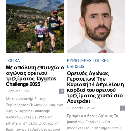
ΤΟΠΙΚΑ
ΚΥΡΙΌΤΕΡΕΣ ΤΟΠΙΚΈΣ
Με απόλυτη επιτυχία ο
ΕΙΔΉΣΕΙΣ
αγώνας ορεινού
Ορεινός Αγώνας
τρεξίματος Taygetos
Γερανείων! Την
Challenge 2025
Κυριακή 14 Απριλίου η
καρδιά του ορεινού
3 Απριλίου, 2025
0
τρεξίματος χτυπά στο
Με την υποστήριξη της
Λουτράκι
Περιφέρειας Πελοποννήσου, ένα
30 Μαρτίου, 2024
1
ακόμα Taygetos Challenge
Γράφει ο ο Άλκης Δρίτσας Το
ολοκληρώθηκε με απόλυτη
βουνό των Γερανείων θα
επιτυχία, επιβεβαιώνοντας τη
υποδεχτεί τους τολμηρούς που
θέση του ως θεσμός στο ορεινό