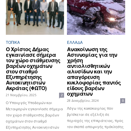
ΤΟΠΙΚΑ
ΕΛΛΆΔΑ
Ο Χρίστος Δήμας
Ανακοίνωση της
εγκαινίασε σήμερα
Αστυνομίας για την
τον χώρο στάθμευσης
χρήση
βαρέων οχημάτων
αντιολισθητικών
στον σταθμό
αλυσίδων και την
Εξυπηρέτησης
απαγόρευση
Αυτοκινητιστών
κυκλοφορίας παντός
Ακράτας (ΦΩΤΟ)
είδους βαρέων
οχημάτων
21 Νοεμβρίου, 2025
2
28 Δεκεμβρίου, 2024
0
Ο Υπουργός Υποδομών και
Λόγω της κακοκαιρίας που
Μεταφορών εγκαινίασε σήμερα
βρίσκεται σε εξέλιξη σε
τον χώρο στάθμευσης βαρέων
περιοχές της επικράτειας, προς
οχημάτων στον σταθμό
τον σκοπό αποφυγής πρόκλησης
Εξυπηρέτησης Αυτοκινητιστών