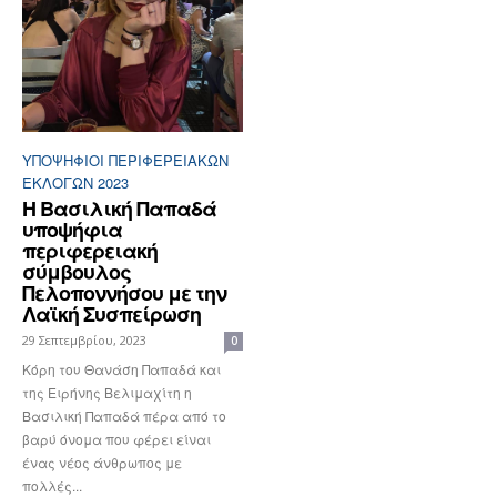
ΥΠΟΨΉΦΙΟΙ ΠΕΡΙΦΕΡΕΙΑΚΏΝ
ΕΚΛΟΓΏΝ 2023
Η Βασιλική Παπαδά
υποψήφια
περιφερειακή
σύμβουλος
Πελοποννήσου με την
Λαϊκή Συσπείρωση
29 Σεπτεμβρίου, 2023
0
Κόρη του Θανάση Παπαδά και
της Ειρήνης Βελιμαχίτη η
Βασιλική Παπαδά πέρα από το
βαρύ όνομα που φέρει είναι
ένας νέος άνθρωπος με
πολλές...