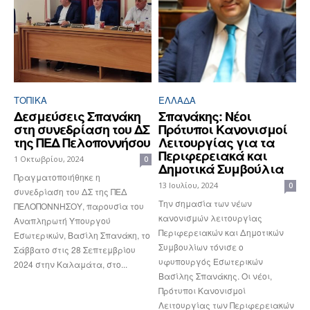
ΤΟΠΙΚΑ
ΕΛΛΆΔΑ
Δεσμεύσεις Σπανάκη
Σπανάκης: Νέοι
στη συνεδρίαση του ΔΣ
Πρότυποι Κανονισμοί
της ΠΕΔ Πελοποννήσου
Λειτουργίας για τα
Περιφερειακά και
1 Οκτωβρίου, 2024
0
Δημοτικά Συμβούλια
Πραγματοποιήθηκε η
13 Ιουλίου, 2024
0
συνεδρίαση του ΔΣ της ΠΕΔ
Την σημασία των νέων
ΠΕΛΟΠΟΝΝΗΣΟΥ, παρουσία του
κανονισμών λειτουργίας
Αναπληρωτή Υπουργού
Περιφερειακών και Δημοτικών
Εσωτερικών, Βασίλη Σπανάκη, το
Συμβουλίων τόνισε ο
Σάββατο στις 28 Σεπτεμβρίου
υφυπουργός Εσωτερικών
2024 στην Καλαμάτα, στο...
Βασίλης Σπανάκης. Οι νέοι,
Πρότυποι Κανονισμοί
Λειτουργίας των Περιφερειακών