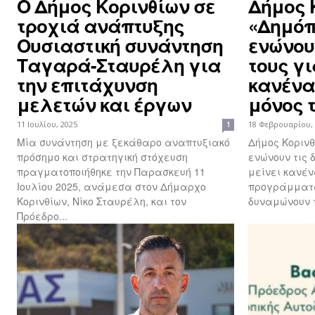
Ο Δήμος Κορινθίων σε
Δήμος 
τροχιά ανάπτυξης
«Δημόπ
Ουσιαστική συνάντηση
ενώνου
Ταγαρά-Σταυρέλη για
τους γι
την επιτάχυνση
κανένα
μελετών και έργων
μόνος 
11 Ιουλίου, 2025
18 Φεβρουαρίου,
1
Μία συνάντηση με ξεκάθαρο αναπτυξιακό
Δήμος Κοριν
πρόσημο και στρατηγική στόχευση
ενώνουν τις 
πραγματοποιήθηκε την Παρασκευή 11
μείνει κανέν
Ιουλίου 2025, ανάμεσα στον Δήμαρχο
προγράμματα
Κορινθίων, Νίκο Σταυρέλη, και τον
δυναμώνουν τ
Πρόεδρο...