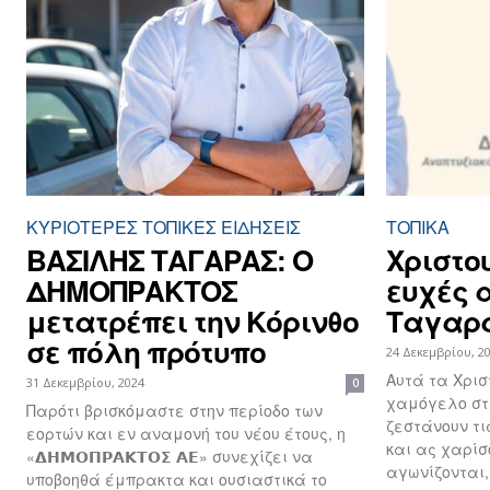
ΚΥΡΙΌΤΕΡΕΣ ΤΟΠΙΚΈΣ ΕΙΔΉΣΕΙΣ
ΤΟΠΙΚΑ
ΒAΣΙΛΗΣ ΤΑΓΑΡΑΣ: O
Χριστο
ΔΗΜΟΠΡΑΚΤΟΣ
ευχές 
μετατρέπει την Κόρινθο
Ταγαρ
σε πόλη πρότυπο
24 Δεκεμβρίου, 2
Αυτά τα Χρισ
31 Δεκεμβρίου, 2024
0
χαμόγελο στ
Παρότι βρισκόμαστε στην περίοδο των
ζεστάνουν τι
εορτών και εν αναμονή του νέου έτους, η
και ας χαρίσ
«𝝙𝝜𝝡𝝤𝝥𝝦𝝖𝝟𝝩𝝤𝝨 𝝖𝝚» συνεχίζει να
αγωνίζονται,.
υποβοηθά έμπρακτα και ουσιαστικά το