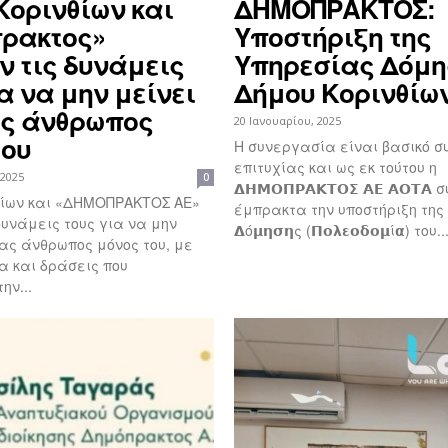
Κορινθίων και
ΔΗΜΟΠΡΑΚΤΟΣ:
ρακτος»
Υποστήριξη της
ν τις δυνάμεις
Υπηρεσίας Δόμη
α να μην μείνει
Δήμου Κορινθίω
ς άνθρωπος
20 Ιανουαρίου, 2025
του
Η συνεργασία είναι βασικό συ
επιτυχίας και ως εκ τούτου η
 2025
0
𝝙𝝜𝝡𝝤𝝥𝝦𝝖𝝟𝝩𝝤𝝨 𝝖𝝚 𝝖𝝤𝝩𝝖
θίων και «ΔΗΜΟΠΡΑΚΤΟΣ ΑΕ»
έμπρακτα την υποστήριξη της 𝝪
δυνάμεις τους για να μην
𝝙ό𝝻𝝶𝞂𝝶ς (𝝥𝝾𝝺𝝴𝝾𝝳𝝾𝝻ί𝝰) του..
ας άνθρωπος μόνος του, με
 και δράσεις που
ην...