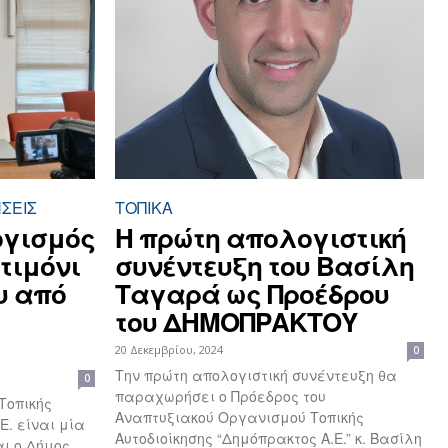
ΣΕΙΣ
ΤΟΠΙΚΑ
ογισμός
Η πρώτη απολογιστική
τιμόνι
συνέντευξη του Βασίλη
υ από
Ταγαρά ως Προέδρου
του ΔΗΜΟΠΡΑΚΤΟΥ
20 Δεκεμβρίου, 2024
0
Την πρώτη απολογιστική συνέντευξη θα
0
παραχωρήσει ο Πρόεδρος του
Τοπικής
Αναπτυξιακού Οργανισμού Τοπικής
Ε. είναι μία
Αυτοδιοίκησης “Δημόπρακτος Α.Ε.” κ. Βασίλη
αι ο Δήμος