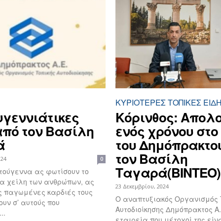
ΚΥΡΙΌΤΕΡΕΣ ΤΟΠΙΚΈΣ ΕΙΔΉ
υγεννιάτικες
Kόρινθος: Απολ
από τον Βασίλη
ενός χρόνου στο 
ά
του Δημόπρακτο
τον Βασίλη
024
0
Ταγαρά(ΒΙΝΤΕΟ)
τούγεννα ας φωτίσουν το
α χείλη των ανθρώπων, ας
23 Δεκεμβρίου, 2024
ς παγωμένες καρδιές τους
Ο αναπτυξιακός Οργανισμός 
ουν σ’ αυτούς που
Αυτοδιοίκησης Δημόπρακτος Α.
..
εταιρεία που μέτοχοί της είν