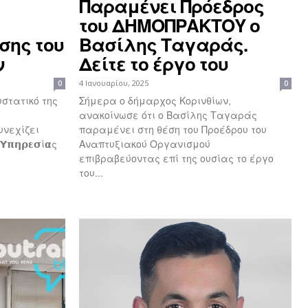
Παραμένει Πρόεδρος
του ΔΗΜΟΠΡΑΚΤΟΥ ο
σης του
Βασίλης Ταγαράς.
ν
Δείτε τo έργο του
4 Ιανουαρίου, 2025
0
0
στατικό της
Σήμερα ο δήμαρχος Κορινθίων,
ανακοίνωσε ότι ο Βασίλης Ταγαράς
 συνεχίζει
παραμένει στη θέση του Προέδρου του
𝝶𝞀𝝴𝞂ί𝝰ς
Αναπτυξιακού Οργανισμού
.
επιβραβεύοντας επί της ουσίας το έργο
του...