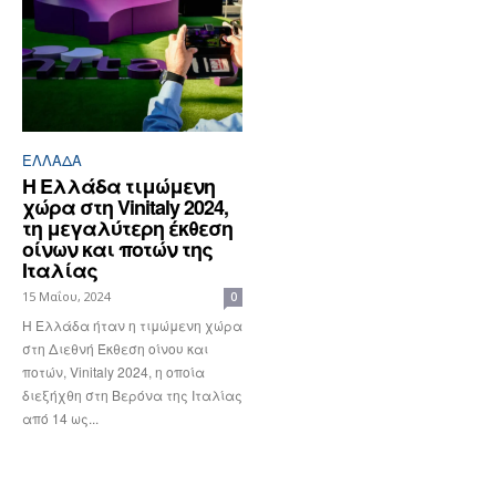
ΕΛΛΆΔΑ
H Ελλάδα τιμώμενη
χώρα στη Vinitaly 2024,
τη μεγαλύτερη έκθεση
οίνων και ποτών της
Ιταλίας
15 Μαΐου, 2024
0
Η Ελλάδα ήταν η τιμώμενη χώρα
στη Διεθνή Έκθεση οίνου και
ποτών, Vinitaly 2024, η οποία
διεξήχθη στη Βερόνα της Ιταλίας
από 14 ως...