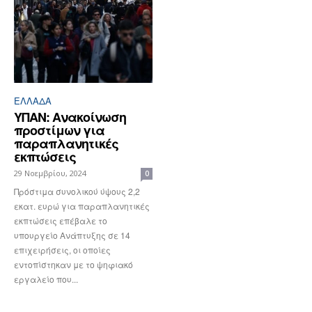
ΕΛΛΆΔΑ
ΥΠΑΝ: Ανακοίνωση
προστίμων για
παραπλανητικές
εκπτώσεις
29 Νοεμβρίου, 2024
0
Πρόστιμα συνολικού ύψους 2,2
εκατ. ευρώ για παραπλανητικές
εκπτώσεις επέβαλε το
υπουργείο Ανάπτυξης σε 14
επιχειρήσεις, οι οποίες
εντοπίστηκαν με το ψηφιακό
εργαλείο που...