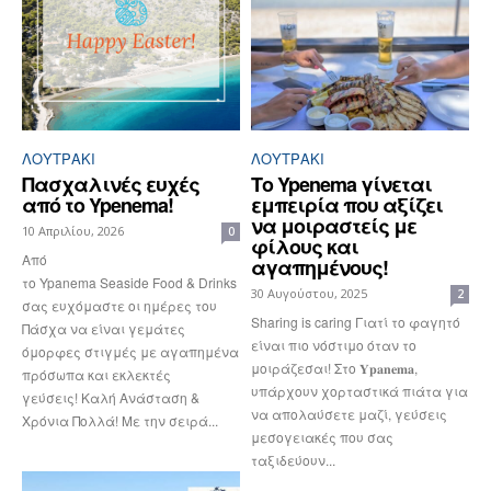
ΛΟΥΤΡΆΚΙ
ΛΟΥΤΡΆΚΙ
Πασχαλινές ευχές
Tο Ypenema γίνεται
από το Ypenema!
εμπειρία που αξίζει
να μοιραστείς με
10 Απριλίου, 2026
0
φίλους και
Από
αγαπημένους!
το Ypanema Seaside Food & Drinks
30 Αυγούστου, 2025
2
σας ευχόμαστε οι ημέρες του
Sharing is caring Γιατί το φαγητό
Πάσχα να είναι γεμάτες
είναι πιο νόστιμο όταν το
όμορφες στιγμές με αγαπημένα
μοιράζεσαι! Στο 𝐘𝐩𝐚𝐧𝐞𝐦𝐚,
πρόσωπα και εκλεκτές
υπάρχουν χορταστικά πιάτα για
γεύσεις! Καλή Ανάσταση &
να απολαύσετε μαζί, γεύσεις
Χρόνια Πολλά! Με την σειρά...
μεσογειακές που σας
ταξιδεύουν...