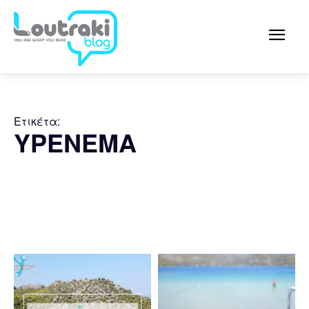
Ετικέτα:
YPENEMA