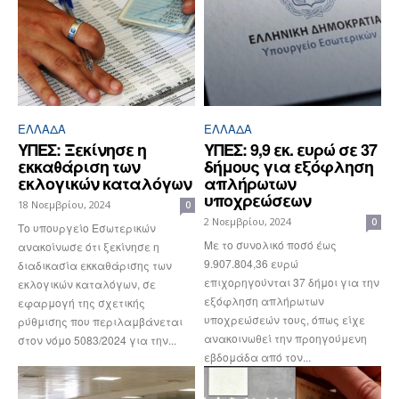
ΕΛΛΆΔΑ
ΕΛΛΆΔΑ
ΥΠΕΣ: Ξεκίνησε η
ΥΠΕΣ: 9,9 εκ. ευρώ σε 37
εκκαθάριση των
δήμους για εξόφληση
εκλογικών καταλόγων
απλήρωτων
υποχρεώσεων
18 Νοεμβρίου, 2024
0
2 Νοεμβρίου, 2024
0
Το υπουργείο Εσωτερικών
Με το συνολικό ποσό έως
ανακοίνωσε ότι ξεκίνησε η
9.907.804,36 ευρώ
διαδικασία εκκαθάρισης των
επιχορηγούνται 37 δήμοι για την
εκλογικών καταλόγων, σε
εξόφληση απλήρωτων
εφαρμογή της σχετικής
υποχρεώσεών τους, όπως είχε
ρύθμισης που περιλαμβάνεται
ανακοινωθεί την προηγούμενη
στον νόμο 5083/2024 για την...
εβδομάδα από τον...