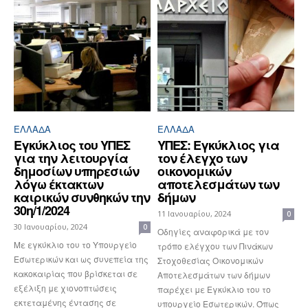
ΕΛΛΆΔΑ
ΕΛΛΆΔΑ
Εγκύκλιος του ΥΠΕΣ
ΥΠΕΣ: Εγκύκλιος για
για την λειτουργία
τον έλεγχο των
δημοσίων υπηρεσιών
οικονομικών
λόγω έκτακτων
αποτελεσμάτων των
καιρικών συνθηκών την
δήμων
30η/1/2024
11 Ιανουαρίου, 2024
0
30 Ιανουαρίου, 2024
0
Οδηγίες αναφορικά με τον
Με εγκύκλιο του το Υπουργείο
τρόπο ελέγχου των Πινάκων
Εσωτερικών και ως συνεπεία της
Στοχοθεσίας Οικονομικών
κακοκαιρίας που βρίσκεται σε
Αποτελεσμάτων των δήμων
εξέλιξη με χιονοπτώσεις
παρέχει με Εγκύκλιο του το
εκτεταμένης έντασης σε
υπουργείο Εσωτερικών. Όπως