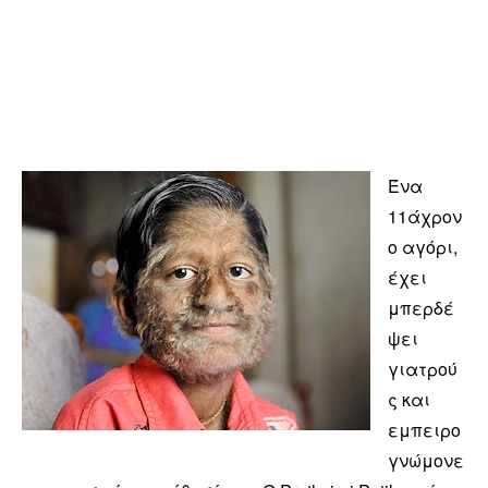
Ένα
11άχρον
ο αγόρι,
έχει
μπερδέ
ψει
γιατρού
ς και
εμπειρο
γνώμονε