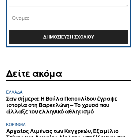
Σχόλιο:
Όνο
Δείτε ακόμα
ΕΛΛΆΔΑ
Σαν σήμερα: Η Βούλα Πατουλίδου έγραψε
ιστορία στη Βαρκελώνη – Το χρυσό που
άλλαξε τον ελληνικό αθλητισμό
ΚΟΡΙΝΘΊΑ
Αρχαίος Λιμένας των Κεγχρεών, Εξαμίλιο