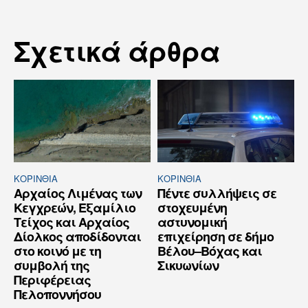
Σχετικά άρθρα
ΚΟΡΙΝΘΊΑ
ΚΟΡΙΝΘΊΑ
Αρχαίος Λιμένας των
Πέντε συλλήψεις σε
Κεγχρεών, Εξαμίλιο
στοχευμένη
Τείχος και Aρχαίος
αστυνομική
Δίολκος αποδίδονται
επιχείρηση σε δήμο
στο κοινό με τη
Βέλου–Βόχας και
συμβολή της
Σικυωνίων
Περιφέρειας
Πελοποννήσου