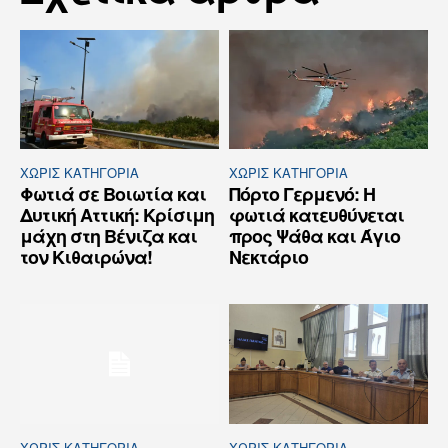
ΧΩΡΊΣ ΚΑΤΗΓΟΡΊΑ
ΧΩΡΊΣ ΚΑΤΗΓΟΡΊΑ
Φωτιά σε Βοιωτία και
Πόρτο Γερμενό: Η
Δυτική Αττική: Κρίσιμη
φωτιά κατευθύνεται
μάχη στη Βένιζα και
προς Ψάθα και Άγιο
τον Κιθαιρώνα!
Νεκτάριο
ΧΩΡΊΣ ΚΑΤΗΓΟΡΊΑ
ΧΩΡΊΣ ΚΑΤΗΓΟΡΊΑ