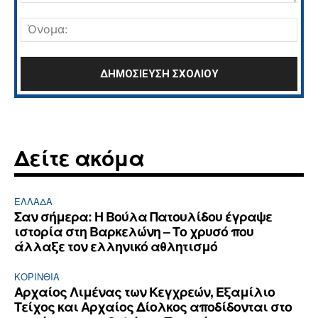
Σχόλιο:
Όνο
Δείτε ακόμα
ΕΛΛΆΔΑ
Σαν σήμερα: Η Βούλα Πατουλίδου έγραψε
ιστορία στη Βαρκελώνη – Το χρυσό που
άλλαξε τον ελληνικό αθλητισμό
ΚΟΡΙΝΘΊΑ
Αρχαίος Λιμένας των Κεγχρεών, Εξαμίλιο
Τείχος και Aρχαίος Δίολκος αποδίδονται στο