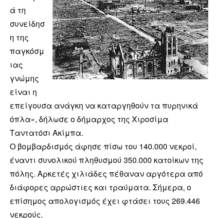
ά τη
συνείδησ
η της
παγκόσμ
ιας
γνώμης
είναι η
επείγουσα ανάγκη να καταργηθούν τα πυρηνικά
όπλα», δήλωσε ο δήμαρχος της Χιροσίμα
Ταντατόσι Ακίμπα.
Ο βομβαρδισμός άφησε πίσω του 140.000 νεκροί,
έναντι συνολικού πληθυσμού 350.000 κατοίκων της
πόλης. Αρκετές χιλιάδες πέθαναν αργότερα από
διάφορες αρρώστιες και τραύματα. Σήμερα, ο
επίσημος απολογισμός έχει φτάσει τους 269.446
νεκρούς.