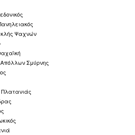
εδονικός
Πανηλειακός
ακλής Ψαχνών
φ
ναχαϊκή
 Απόλλων Σμύρνης
βος
– Πλατανιάς
δρας
ος
ωκικός
ανιά