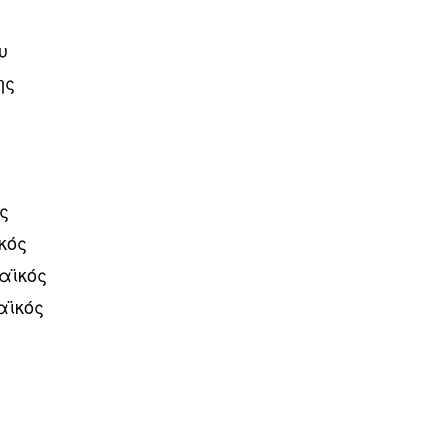
υ
ης
ος
κός
ραϊκός
αϊκός