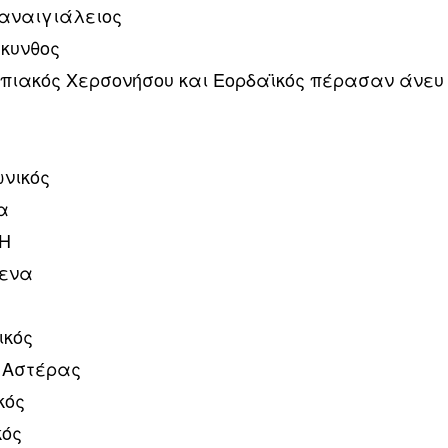
 Παναιγιάλειος
άκυνθος
μπιακός Χερσονήσου και Εορδαϊκός πέρασαν άνευ
ωνικός
α
ΦΗ
νενα
ικός
ς Αστέρας
κός
κός