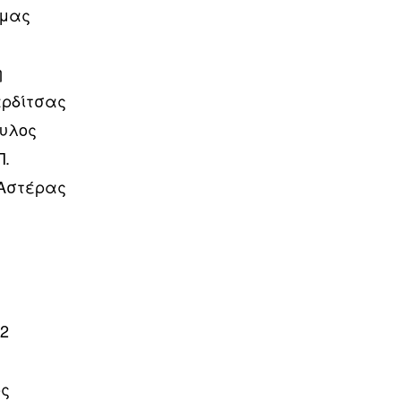
άμας
η
αρδίτσας
ουλος
Π.
 Αστέρας
22
ος