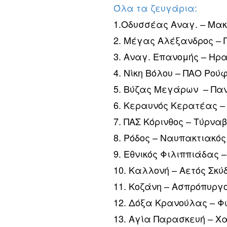
Όλα τα ζευγάρια:
1.Οδυσσέας Αναγ. – Μακ
2. Μέγας Αλέξανδρος – 
3. Αναγ. Επανομής – Ηρ
4. Νίκη Βόλου – ΠΑΟ Ρού
5. Βύζας Μεγάρων – Πα
6. Κεραυνός Κερατέας –
7. ΠΑΣ Κόρινθος – Τύρνα
8. Ρόδος – Ναυπακτιακός
9. Εθνικός Φιλιππιάδας 
10. Καλλονή – Αετός Σκύ
11. Κοζάνη – Ασπρόπυργ
12. Δόξα Κρανούλας – Φ
13. Αγία Παρασκευή – Χ