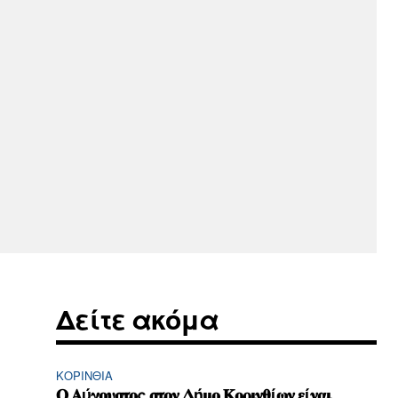
Δείτε ακόμα
ΚΟΡΙΝΘΊΑ
𝚶 𝚨ύ𝛄𝛐𝛖𝛔𝛕𝛐ς 𝛔𝛕𝛐𝛎 𝚫ή𝛍𝛐 𝚱𝛐𝛒𝛊𝛎𝛉ί𝛚𝛎 𝛆ί𝛎𝛂𝛊