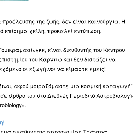
 προέλευσης της ζωής, δεν είναι καινούργια. Η
ό επίσημα χείλη, προκαλεί εντύπωση.
ουικραμασίνγκε, είναι διευθυντής του Κέντρου
πιστημίου του Κάρντιφ και δεν διστάζει να
χόμενο οι εξωγήινοι να είμαστε εμείς!
ήινοι, αφού μοιραζόμαστε μια κοσμική καταγωγή”
 σε άρθρο του στο Διεθνές Περιοδικό Αστροβιολογ
trobiology».
η!
τημα ο καθηγητής αστρονομίας Τσάντρα