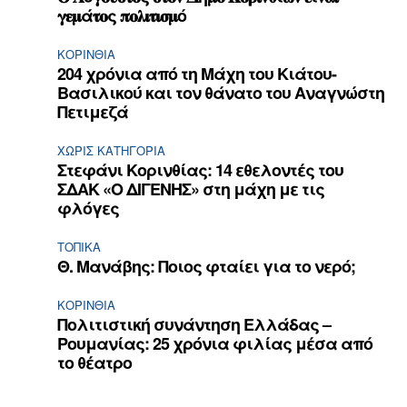
𝛄𝛆𝛍ά𝛕𝛐ς 𝛑𝛐𝛌𝛊𝛕𝛊𝛔𝛍ό
ΚΟΡΙΝΘΊΑ
204 χρόνια από τη Μάχη του Κιάτου-
Βασιλικού και τον θάνατο του Αναγνώστη
Πετιμεζά
ΧΩΡΊΣ ΚΑΤΗΓΟΡΊΑ
Στεφάνι Κορινθίας: 14 εθελοντές του
ΣΔΑΚ «Ο ΔΙΓΕΝΗΣ» στη μάχη με τις
φλόγες
ΤΟΠΙΚΑ
Θ. Μανάβης: Ποιος φταίει για το νερό;
ΚΟΡΙΝΘΊΑ
Πολιτιστική συνάντηση Ελλάδας –
Ρουμανίας: 25 χρόνια φιλίας μέσα από
το θέατρο