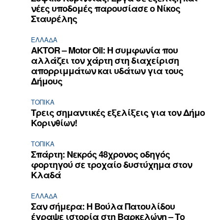
νέες υποδομές παρουσίασε ο Νίκος
Σταυρέλης
ΕΛΛΆΔΑ
AKTOR – Motor Oil: Η συμφωνία που
αλλάζει τον χάρτη στη διαχείριση
απορριμμάτων και υδάτων για τους
Δήμους
ΤΟΠΙΚΑ
Τρεις σημαντικές εξελίξεις για τον Δήμο
Κορινθίων!
ΤΟΠΙΚΑ
Σπάρτη: Νεκρός 48χρονος οδηγός
φορτηγού σε τροχαίο δυστύχημα στον
Κλαδά
ΕΛΛΆΔΑ
Σαν σήμερα: Η Βούλα Πατουλίδου
έγραψε ιστορία στη Βαρκελώνη – Το