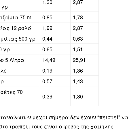
1,30
2,87
 γρ
τζάμια 75 ml
0,85
1,78
είας 12 ρολά
1,99
2,87
ομάτας 500 γρ
0,44
0,63
0 γρ
0,65
1,51
ο 5 Λίτρα
14,49
25,91
ιλό
0,19
1,36
γρ
0,57
1,43
σέτες 70
0,39
1,30
ταναλωτών μέχρι σήμερα δεν έχουν “πειστεί” να
το τραπέζι τους είναι ο φόβος της χαμηλής