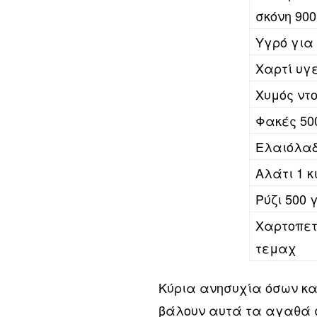
σκόνη 900
Υγρό για 
Χαρτί υγ
Χυμός ντ
Φακές 50
Ελαιόλαδ
Αλάτι 1 κ
Ρύζι 500 
Χαρτοπετ
τεμαχ
Κύρια ανησυχία όσων κα
βάλουν αυτά τα αγαθά σ