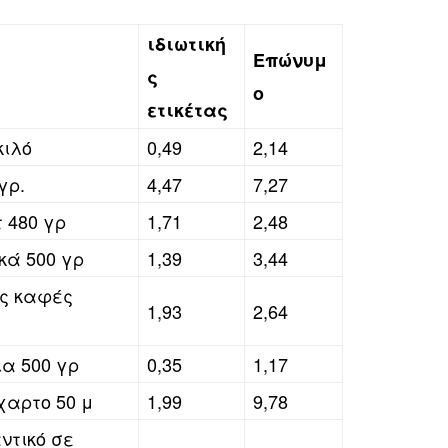
ιδιωτική
Επώνυμ
ς
ο
ετικέτας
κιλό
0,49
2,14
γρ.
4,47
7,27
 480 γρ
1,71
2,48
κά 500 γρ
1,39
3,44
ος καφές
1,93
2,64
α 500 γρ
0,35
1,17
χαρτο 50 μ
1,99
9,78
ντικό σε