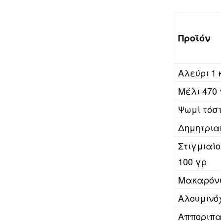
Προϊόν
Αλεύρι 1 
Μέλι 470 
Ψωμί τόστ
Δημητρια
Στιγμιαί
100 γρ
Μακαρόνι
Αλουμινό
Απποριπα