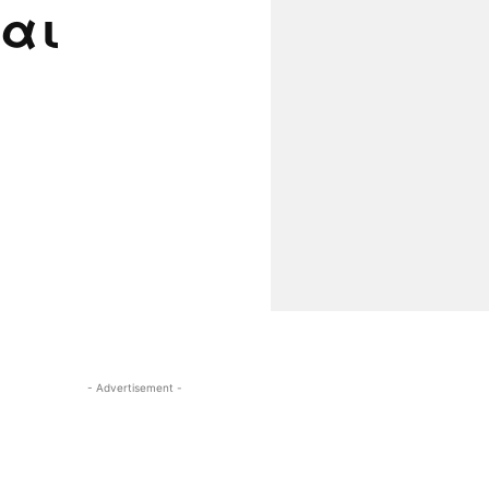
και
- Advertisement -