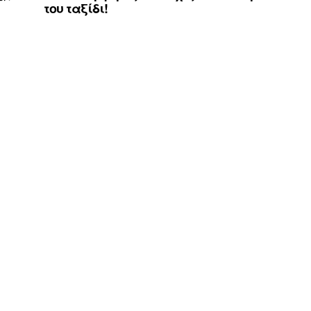
του ταξίδι!
α