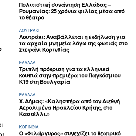
Πολιτιστική συνάντηση Ελλάδας –
Ρουμανίας: 25 χρόνια φιλίας μέσα από
το θέατρο
ΛΟΥΤΡΆΚΙ
Λουτράκι: Αναβάλλεται η εκδήλωση για
τα αρχαία μνημεία λόγω της φωτιάς στο
ο
Στεφάνι Κορινθίας
ΕΛΛΆΔΑ
Τριπλή πρόκριση για τα ελληνικά
κουπιά στην πρεμιέρα του Παγκόσμιου
Κ19 στη Βουλγαρία
ΕΛΛΆΔΑ
Χ. Δήμας: «Καλησπέρα από τον Διεθνή
Αερολιμένα Ηρακλείου Κρήτης, στο
Καστέλλι.»
αι
ΚΟΡΙΝΘΊΑ
Ο «Φιλάργυρος» συνεχίζει το θεατρικό
αι