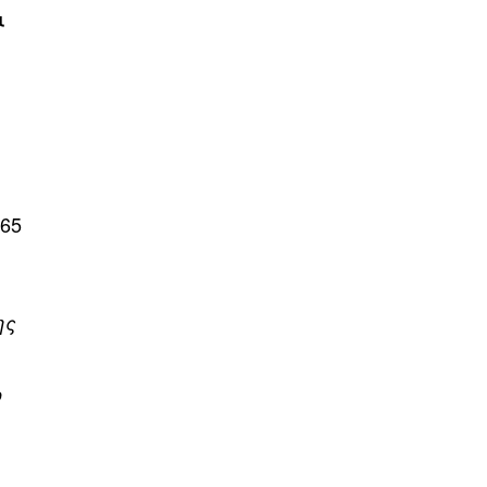
ι
 65
ης
ο