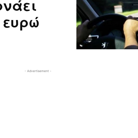
ρνάει
 ευρώ
- Advertisement -