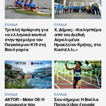
ΕΛΛΆΔΑ
ΕΛΛΆΔΑ
Τριπλή πρόκριση για
Χ. Δήμας: «Καλησπέρα
τα ελληνικά κουπιά
από τον Διεθνή
στην πρεμιέρα του
Αερολιμένα
Παγκόσμιου Κ19 στη
Ηρακλείου Κρήτης, στο
Βουλγαρία
Καστέλλι.»
ΕΛΛΆΔΑ
ΕΛΛΆΔΑ
AKTOR – Motor Oil: Η
Σαν σήμερα: Η Βούλα
συμφωνία που
Πατουλίδου έγραψε