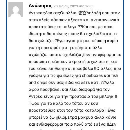
Ανώνυμος
26 Μαΐου, 2023 στο 17:05
ΑντρεαςΛεκκαςΟυαλλια 🏆🏆Δηλαδή εσυ οταν
αποκαλείς κάποιον άξεστο και αντικοινωνικό
προστατεύεις το μπλογκ ??Και εσυ με ποια
ιδιωτητα θα κρίνεις ποιος θα σχολιάζει και τι
θα σχολιάζει ?Εγω αγαπητέ μου κύριε η κυρία
για τη επικαιρότητα η οτιδήποτε άλλο
σχολιάζω ,οποτε σχολιάζω ,δεν αναφέρομαι σε
πρόσωπα η κάποιον ακροατή ,σχολιαστη ,και
του κάνω επίθεση και προσβάλω !!Ο άλλος που
γράφει για τις φαβέλες για shoeboxes και fish
and chips δεν σας είδα να λέτε κάτι ??Αλλα
αφού προσβάλει και λέει διαφορά για τον
Αντρέα είναι για την προστασία του μπλογκ !!
Τωρα για το καλό του τόπου αν εσυ
προστατεύεις ετσι τον τόπο κατάλαβα !!Εγω
μπορεί να ζω χιλιόμετρα μακρυά αλλά κάνω
και ενδιαφέρομαι ποιο πολύ από εσένα !!Δεν