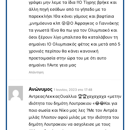
γράψει μην λεμε τα ίδια !!Ο Τίγρης βρήκε και
άλλη πηγή εσόδων από το γήπεδο με το
παρεκκλήσι !Θα κάνει γάμους και βαφτίσια
,μνημόσυνα κλπ 😜😜Ο Άφραγκος ο Γιαννάκης
τα γνωστά !Ενα θα πω για τον Ολυμπιακό και
όσοι ξέρουν λίγο μπαλιτσα θα καταλάβουν τη
σημαίνει !Ο Ολυμπιακός φέτος και μετά από 5
χρονιές περίπου θα κάνει κανονική
προετοιμασία στην ώρα του με ότι αυτο
σημαίνει !!Αντε γεια μας
Απάντηση
Ανώνυμος
1 Ιουνίου, 2023 στο 17:48
ΑντρεαςΛεκκαςΟυαλλια 🏆🏆χαχαχαχα «μετην
ιδιότητα του δημότη Λουτρακιου «😂😂Και για
ποιο σωσία και Νίκο μας λες ?Με τον Αντρέα
μιλάς !!Λοιπον αφού μιλάς με την ιδιότητα του
δημότη Λουτρακιου να ασχολεισε με τους