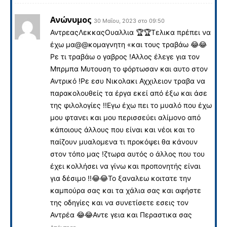
Ανώνυμος
30 Μαΐου, 2023 στο 09:50
ΑντρεαςΛεκκαςΟυαλλια 🏆🏆Τελικα πρέπει να
έχω μα@@κομαγνητη «και τους τραβάω 😂😂
Ρε τι τραβάω ο γαβρος !Αλλος έλεγε για τον
Μπρμπα Μυτουση το φόρτωσαν και αυτο στον
Αντρικό !Ρε εσυ Νικολακι Αχχιλειον τραβα να
παρακολουθείς τα έργα εκεί από έξω και άσε
της φιλολογίες !!Εγω έχω πει το μυαλό που έχω
μου φτανει και μου περισσεύει αλίμονο από
κάποιους άλλους που είναι και νέοι και το
παίζουν μυαλομενα τι προκόψει θα κάνουν
στον τόπο μας !ζτωρα αυτός ο άλλος που του
έχει κολλήσει να γίνω και προπονητής είναι
για δέσιμο !!😂😂Το ξαναλεω κοιτατε την
καμπούρα σας και τα χάλια σας και αφήστε
της οδηγίες και να συνετίσετε εσεις τον
Αντρέα 😂😂Αντε γεια και Περαστικα σας