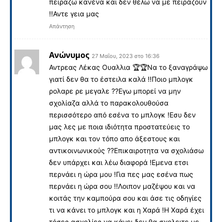
πειραζω κανένα και δεν θέλω να με πειράζουν
!!Αντε γεια μας
Απάντηση
Ανώνυμος
27 Μαΐου, 2023 στο 16:36
Αντρεας Λέκας Ουαλλια 🏆🏆Να το ξαναγράψω
γιατί δεν θα το έστειλα καλά !!Ποιο μπλογκ
ρολαρε ρε μεγαλε ??Εγω μπορεί να μην
σχολίαζα αλλά το παρακολουθούσα
περισσότερο από εσένα το μπλογκ !Εσυ δεν
μας λες με ποια ιδιότητα προστατεύεις το
μπλογκ και τον τόπο απο άξεστους και
αντικοινωνικούς ??Επικαιροτητα να σχολιάσω
δεν υπάρχει και λέω διαφορά !Εμενα ετσι
περνάει η ώρα μου !Για πες μας εσένα πως
περνάει η ώρα σου !!Λοιπον μαζέψου και να
κοιτάς την καμπούρα σου και άσε τις οδηγίες
τι να κάνει το μπλογκ και η Χαρά !Η Χαρά έχει
τόσες ασχολίες να κάνει δεν θα σχολειτε με