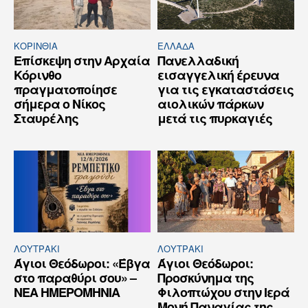
ΚΟΡΙΝΘΊΑ
ΕΛΛΆΔΑ
Επίσκεψη στην Αρχαία
Πανελλαδική
Κόρινθο
εισαγγελική έρευνα
πραγματοποίησε
για τις εγκαταστάσεις
σήμερα ο Νίκος
αιολικών πάρκων
Σταυρέλης
μετά τις πυρκαγιές
ΛΟΥΤΡΆΚΙ
ΛΟΥΤΡΆΚΙ
Άγιοι Θεόδωροι: «Έβγα
Άγιοι Θεόδωροι:
στο παραθύρι σου» –
Προσκύνημα της
ΝΕΑ ΗΜΕΡΟΜΗΝΙΑ
Φιλοπτώχου στην Ιερά
Μονή Παναγίας της