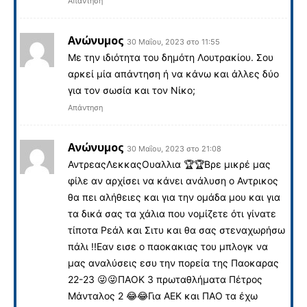
Απάντηση
Ανώνυμος
30 Μαΐου, 2023 στο 11:55
Με την ιδιότητα του δημότη Λουτρακίου. Σου
αρκεί μία απάντηση ή να κάνω και άλλες δύο
για τον σωσία και τον Νίκο;
Απάντηση
Ανώνυμος
30 Μαΐου, 2023 στο 21:08
ΑντρεαςΛεκκαςΟυαλλια 🏆🏆Βρε μικρέ μας
φίλε αν αρχίσει να κάνει ανάλυση ο Αντρικος
θα πει αλήθειες και για την ομάδα μου και για
τα δικά σας τα χάλια που νομίζετε ότι γίνατε
τίποτα Ρεάλ και Σιτυ και θα σας στεναχωρήσω
πάλι !!Εαν εισε ο παοκακιας του μπλογκ να
μας αναλύσεις εσυ την πορεία της Παοκαρας
22-23 😜😜ΠΑΟΚ 3 πρωταθλήματα Πέτρος
Μάνταλος 2 😂😂Για ΑΕΚ και ΠΑΟ τα έχω