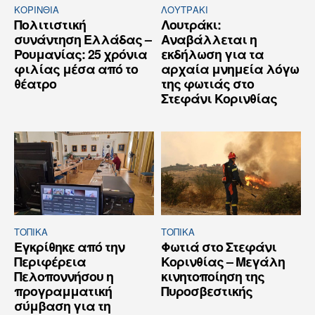
ΚΟΡΙΝΘΊΑ
ΛΟΥΤΡΆΚΙ
Πολιτιστική
Λουτράκι:
συνάντηση Ελλάδας –
Αναβάλλεται η
Ρουμανίας: 25 χρόνια
εκδήλωση για τα
φιλίας μέσα από το
αρχαία μνημεία λόγω
θέατρο
της φωτιάς στο
Στεφάνι Κορινθίας
ΤΟΠΙΚΑ
ΤΟΠΙΚΑ
Εγκρίθηκε από την
Φωτιά στο Στεφάνι
Περιφέρεια
Κορινθίας – Μεγάλη
Πελοποννήσου η
κινητοποίηση της
προγραμματική
Πυροσβεστικής
σύμβαση για τη