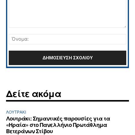
Σχόλιο:
Όνο
Δείτε ακόμα
ΛΟΥΤΡΆΚΙ
Λουτράκι: Σημαντικές παρουσίες για τα
«Ηραία» στο Πανελλήνιο Πρωτάθλημα
Βετεράνων Στίβου