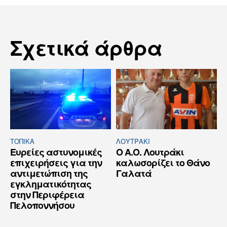
Σχετικά άρθρα
ΤΟΠΙΚΑ
ΛΟΥΤΡΆΚΙ
Ευρείες αστυνομικές
Ο Α.Ο. Λουτράκι
επιχειρήσεις για την
καλωσορίζει το Θάνο
αντιμετώπιση της
Γαλατά
εγκληματικότητας
στην Περιφέρεια
Πελοποννήσου