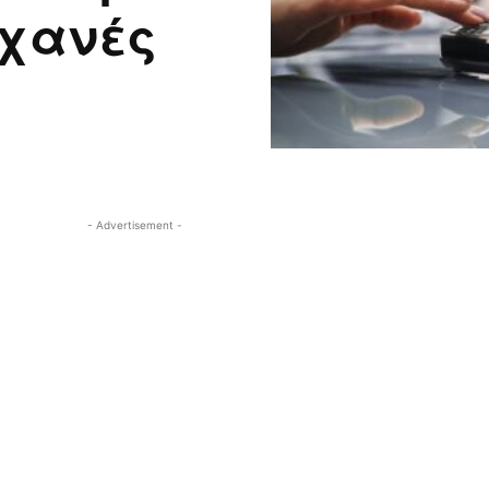
ηχανές
- Advertisement -