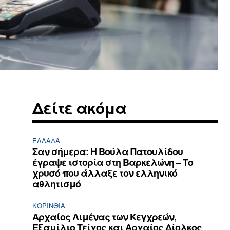
Δείτε ακόμα
ΕΛΛΆΔΑ
Σαν σήμερα: Η Βούλα Πατουλίδου
έγραψε ιστορία στη Βαρκελώνη – Το
χρυσό που άλλαξε τον ελληνικό
αθλητισμό
ΚΟΡΙΝΘΊΑ
Αρχαίος Λιμένας των Κεγχρεών,
Εξαμίλιο Τείχος και Aρχαίος Δίολκος