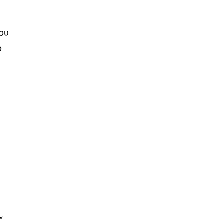
ου
ο
α