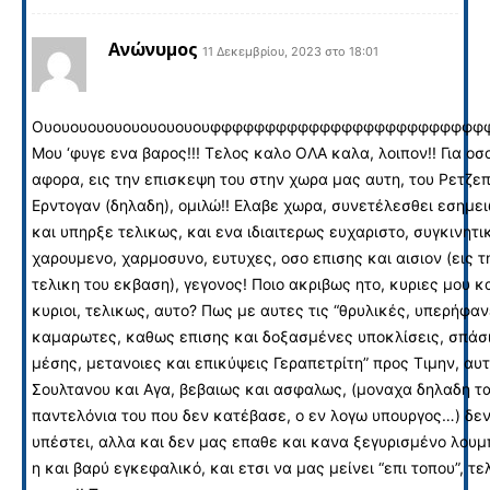
Ανώνυμος
11 Δεκεμβρίου, 2023 στο 18:01
Ουουουουουουουουουουφφφφφφφφφφφφφφφφφφφφφφφφφφ
Μου ‘φυγε ενα βαρος!!! Τελος καλο ΟΛΑ καλα, λοιπον!! Για οσ
αφορα, εις την επισκεψη του στην χωρα μας αυτη, του Ρετζεπ
Ερντογαν (δηλαδη), ομιλώ!! Ελαβε χωρα, συνετέλεσθει εσημε
και υπηρξε τελικως, και ενα ιδιαιτερως ευχαριστο, συγκινητι
χαρουμενο, χαρμοσυνο, ευτυχες, οσο επισης και αισιον (εις τ
τελικη του εκβαση), γεγονος! Ποιο ακριβως ητο, κυριες μου κ
κυριοι, τελικως, αυτο? Πως με αυτες τις “θρυλικές, υπερήφαν
καμαρωτες, καθως επισης και δοξασμένες υποκλίσεις, σπάσ
μέσης, μετανοιες και επικύψεις Γεραπετρίτη” προς Τιμην, αυ
Σουλτανου και Αγα, βεβαιως και ασφαλως, (μοναχα δηλαδη τ
παντελόνια του που δεν κατέβασε, ο εν λογω υπουργος…) δε
υπέστει, αλλα και δεν μας επαθε και κανα ξεγυρισμένο λου
η και βαρύ εγκεφαλικό, και ετσι να μας μείνει “επι τοπου”, τ