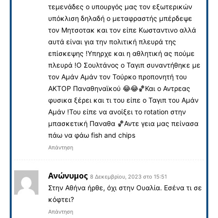
τεμενάδες ο υπουργός μας τον εξωτερικών
υπόκλιση δηλαδή ο μεταφραστής μπέρδεψε
τον Μητσοτακ και τον είπε Κωσταντινο αλλά
αυτά είναι για την πολιτική πλευρά της
επίσκεψης !Υπηρχε και η αθλητική ας πούμε
πλευρά !Ο Σουλτάνος ο Ταγιπ συναντήθηκε με
τον Αμάν Αμάν τον Τούρκο προπονητή του
ΑΚΤΟΡ Παναθηναϊκού 😂😂🏀Και ο Αντρεας
φυσικα ξέρει και τι του είπε ο Ταγιπ του Αμάν
Αμάν !Του είπε να ανοίξει το rotation στην
μπασκετική Παναθα 🏀Αντε γεια μας πείνασα
πάω να φάω fish and chips
Απάντηση
Ανώνυμος
8 Δεκεμβρίου, 2023 στο 15:51
Στην Αθήνα ήρθε, όχι στην Ουαλία. Εσένα τι σε
κόφτει?
Απάντηση