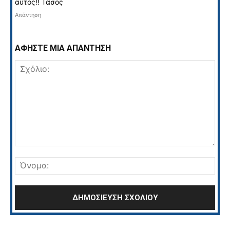
αυτος!! Τασος
Απάντηση
ΑΦΗΣΤΕ ΜΙΑ ΑΠΑΝΤΗΣΗ
Σχόλιο:
Όνο