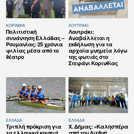
ΚΟΡΙΝΘΊΑ
ΛΟΥΤΡΆΚΙ
Πολιτιστική
Λουτράκι:
συνάντηση Ελλάδας –
Αναβάλλεται η
Ρουμανίας: 25 χρόνια
εκδήλωση για τα
φιλίας μέσα από το
αρχαία μνημεία λόγω
θέατρο
της φωτιάς στο
Στεφάνι Κορινθίας
ΕΛΛΆΔΑ
ΕΛΛΆΔΑ
Τριπλή πρόκριση για
Χ. Δήμας: «Καλησπέρα
τα ελληνικά κουπιά
από τον Διεθνή