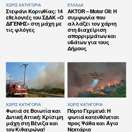
ΧΩΡΊΣ ΚΑΤΗΓΟΡΊΑ
ΕΛΛΆΔΑ
Στεφάνι Κορινθίας: 14
AKTOR – Motor Oil: Η
εθελοντές του ΣΔΑΚ «Ο
συμφωνία που
ΔΙΓΕΝΗΣ» στη μάχη με
αλλάζει τον χάρτη
τις φλόγες
στη διαχείριση
απορριμμάτων και
υδάτων για τους
Δήμους
ΧΩΡΊΣ ΚΑΤΗΓΟΡΊΑ
ΧΩΡΊΣ ΚΑΤΗΓΟΡΊΑ
Φωτιά σε Βοιωτία και
Πόρτο Γερμενό: Η
Δυτική Αττική: Κρίσιμη
φωτιά κατευθύνεται
μάχη στη Βένιζα και
προς Ψάθα και Άγιο
τον Κιθαιρώνα!
Νεκτάριο