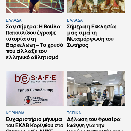
ΕΛΛΆΔΑ
ΕΛΛΆΔΑ
Σαν σήμερα: Η Βούλα
Σήμερα η Εκκλησία
Πατουλίδου έγραψε
μας τιμά τη
ιστορία στη
Μεταμόρφωση του
Βαρκελώνη – Το χρυσό
Σωτήρος
που άλλαξε τον
ελληνικό αθλητισμό
ΚΟΡΙΝΘΊΑ
ΤΟΠΙΚΑ
Ευχαριστήριο μήνυμα
Δήλωση του Φρυσίρα
του ΕΚΑΒ Κορίνθου στο
Ιωάννη για την