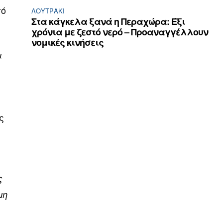
πό
ΛΟΥΤΡΆΚΙ
Στα κάγκελα ξανά η Περαχώρα: Έξι
χρόνια με ζεστό νερό – Προαναγγέλλουν
νομικές κινήσεις
ι
ς
ς
μη