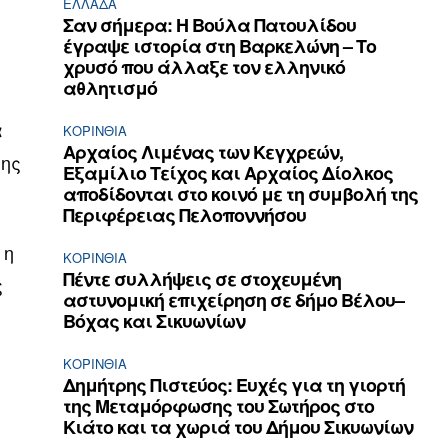
ΕΛΛΆΔΑ
Σαν σήμερα: Η Βούλα Πατουλίδου
έγραψε ιστορία στη Βαρκελώνη – Το
χρυσό που άλλαξε τον ελληνικό
αθλητισμό
α
ΚΟΡΙΝΘΊΑ
Αρχαίος Λιμένας των Κεγχρεών,
της
Εξαμίλιο Τείχος και Aρχαίος Δίολκος
αποδίδονται στο κοινό με τη συμβολή της
Περιφέρειας Πελοποννήσου
 η
ΚΟΡΙΝΘΊΑ
Πέντε συλλήψεις σε στοχευμένη
ς
αστυνομική επιχείρηση σε δήμο Βέλου–
Βόχας και Σικυωνίων
ΚΟΡΙΝΘΊΑ
Δημήτρης Πιστεύος: Ευχές για τη γιορτή
της Μεταμόρφωσης του Σωτήρος στο
Κιάτο και τα χωριά του Δήμου Σικυωνίων
ς